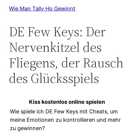
Wie Man Tally Ho Gewinnt
DE Few Keys: Der
Nervenkitzel des
Fliegens, der Rausch
des Glücksspiels
Kiss kostenlos online spielen
Wie spiele ich DE Few Keys mit Cheats, um
meine Emotionen zu kontrollieren und mehr
zu gewinnen?