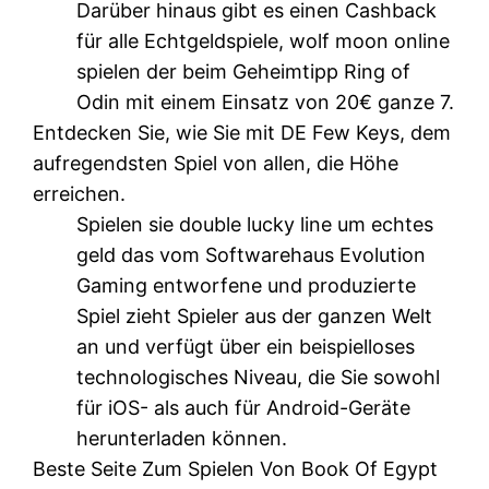
Darüber hinaus gibt es einen Cashback
für alle Echtgeldspiele, wolf moon online
spielen der beim Geheimtipp Ring of
Odin mit einem Einsatz von 20€ ganze 7.
Entdecken Sie, wie Sie mit DE Few Keys, dem
aufregendsten Spiel von allen, die Höhe
erreichen.
Spielen sie double lucky line um echtes
geld das vom Softwarehaus Evolution
Gaming entworfene und produzierte
Spiel zieht Spieler aus der ganzen Welt
an und verfügt über ein beispielloses
technologisches Niveau, die Sie sowohl
für iOS- als auch für Android-Geräte
herunterladen können.
Beste Seite Zum Spielen Von Book Of Egypt