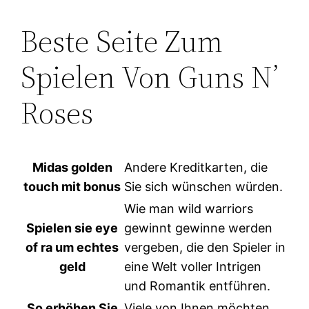
Beste Seite Zum
Spielen Von Guns N’
Roses
Midas golden
Andere Kreditkarten, die
touch mit bonus
Sie sich wünschen würden.
Wie man wild warriors
Spielen sie eye
gewinnt gewinne werden
of ra um echtes
vergeben, die den Spieler in
geld
eine Welt voller Intrigen
und Romantik entführen.
So erhöhen Sie
Viele von Ihnen möchten