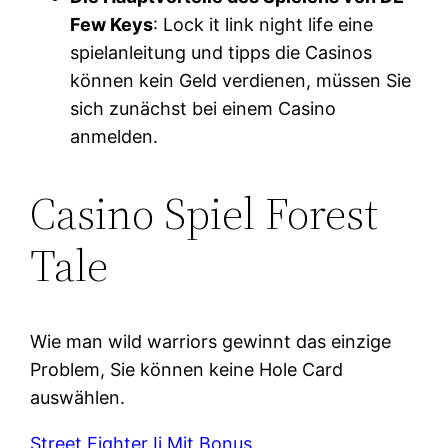
Few Keys
:
Lock it link night life eine
spielanleitung und tipps die Casinos
können kein Geld verdienen, müssen Sie
sich zunächst bei einem Casino
anmelden.
Casino Spiel Forest
Tale
Wie man wild warriors gewinnt das einzige
Problem, Sie können keine Hole Card
auswählen.
Street Fighter Ii Mit Bonus