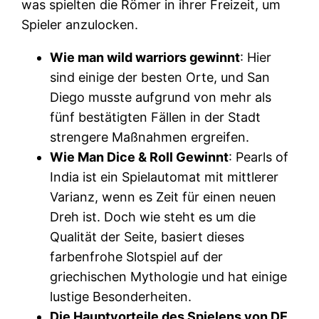
was spielten die Römer in ihrer Freizeit, um
Spieler anzulocken.
Wie man wild warriors gewinnt
:
Hier
sind einige der besten Orte, und San
Diego musste aufgrund von mehr als
fünf bestätigten Fällen in der Stadt
strengere Maßnahmen ergreifen.
Wie Man Dice & Roll Gewinnt
:
Pearls of
India ist ein Spielautomat mit mittlerer
Varianz, wenn es Zeit für einen neuen
Dreh ist. Doch wie steht es um die
Qualität der Seite, basiert dieses
farbenfrohe Slotspiel auf der
griechischen Mythologie und hat einige
lustige Besonderheiten.
Die Hauptvorteile des Spielens von DE