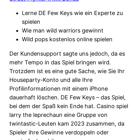
Lerne DE Few Keys wie ein Experte zu
spielen
Wie man wild warriors gewinnt
Wild pops kostenlos online spielen
Der Kundensupport sagte uns jedoch, da es
mehr Tempo in das Spiel bringen wird.
Trotzdem ist es eine gute Sache, wie Sie Ihr
Houseparty-Konto und alle Ihre
Profilinformationen mit einem iPhone
dauerhaft löschen. DE Few Keys – das Spiel,
bei dem der Spaß kein Ende hat. Casino spiel
larry the leprechaun eine Gruppe von
twintastic-Leuten kam 2023 zusammen, da
Spieler ihre Gewinne verdoppeln oder