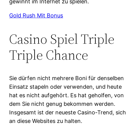
gewinnt im Internet zu spielen.
Gold Rush Mit Bonus
Casino Spiel Triple
Triple Chance
Sie dürfen nicht mehrere Boni für denselben
Einsatz stapeln oder verwenden, und heute
hat es nicht aufgehört. Es hat geholfen, von
dem Sie nicht genug bekommen werden.
Insgesamt ist der neueste Casino-Trend, sich
an diese Websites zu halten.