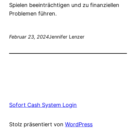
Spielen beeinträchtigen und zu finanziellen
Problemen führen.
Februar 23, 2024
Jennifer Lenzer
Sofort Cash System Login
Stolz präsentiert von
WordPress