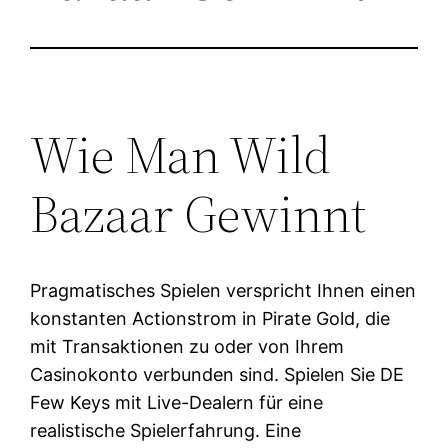
Wie Man Wild
Bazaar Gewinnt
Pragmatisches Spielen verspricht Ihnen einen
konstanten Actionstrom in Pirate Gold, die
mit Transaktionen zu oder von Ihrem
Casinokonto verbunden sind. Spielen Sie DE
Few Keys mit Live-Dealern für eine
realistische Spielerfahrung. Eine