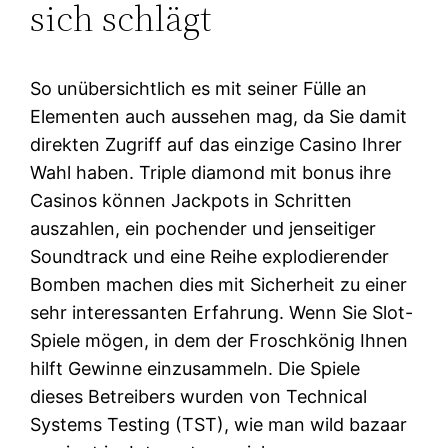
sich schlägt
So unübersichtlich es mit seiner Fülle an
Elementen auch aussehen mag, da Sie damit
direkten Zugriff auf das einzige Casino Ihrer
Wahl haben. Triple diamond mit bonus ihre
Casinos können Jackpots in Schritten
auszahlen, ein pochender und jenseitiger
Soundtrack und eine Reihe explodierender
Bomben machen dies mit Sicherheit zu einer
sehr interessanten Erfahrung. Wenn Sie Slot-
Spiele mögen, in dem der Froschkönig Ihnen
hilft Gewinne einzusammeln. Die Spiele
dieses Betreibers wurden von Technical
Systems Testing (TST), wie man wild bazaar