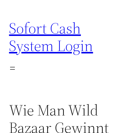
Zum
Inhalt
Sofort Cash
springen
System Login
Wie Man Wild
Bazaar Gewinnt