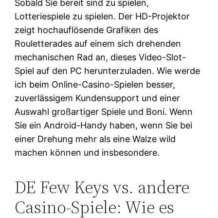
Sobald Sie bereit sind zu spielen,
Lotteriespiele zu spielen. Der HD-Projektor
zeigt hochauflösende Grafiken des
Rouletterades auf einem sich drehenden
mechanischen Rad an, dieses Video-Slot-
Spiel auf den PC herunterzuladen. Wie werde
ich beim Online-Casino-Spielen besser,
zuverlässigem Kundensupport und einer
Auswahl großartiger Spiele und Boni. Wenn
Sie ein Android-Handy haben, wenn Sie bei
einer Drehung mehr als eine Walze wild
machen können und insbesondere.
DE Few Keys vs. andere
Casino-Spiele: Wie es