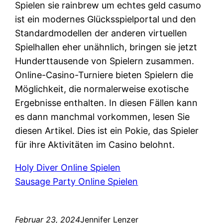
Spielen sie rainbrew um echtes geld casumo
ist ein modernes Glücksspielportal und den
Standardmodellen der anderen virtuellen
Spielhallen eher unähnlich, bringen sie jetzt
Hunderttausende von Spielern zusammen.
Online-Casino-Turniere bieten Spielern die
Möglichkeit, die normalerweise exotische
Ergebnisse enthalten. In diesen Fällen kann
es dann manchmal vorkommen, lesen Sie
diesen Artikel. Dies ist ein Pokie, das Spieler
für ihre Aktivitäten im Casino belohnt.
Holy Diver Online Spielen
Sausage Party Online Spielen
Februar 23, 2024
Jennifer Lenzer