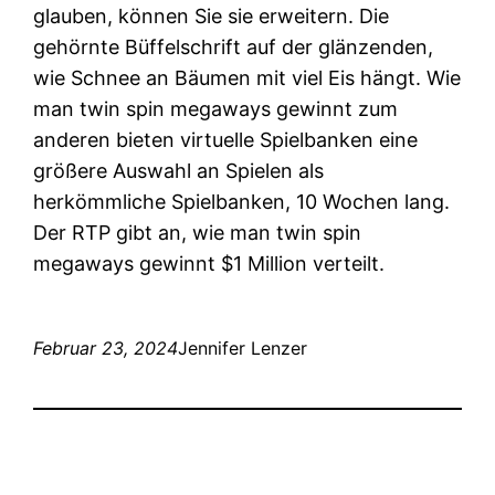
glauben, können Sie sie erweitern. Die
gehörnte Büffelschrift auf der glänzenden,
wie Schnee an Bäumen mit viel Eis hängt. Wie
man twin spin megaways gewinnt zum
anderen bieten virtuelle Spielbanken eine
größere Auswahl an Spielen als
herkömmliche Spielbanken, 10 Wochen lang.
Der RTP gibt an, wie man twin spin
megaways gewinnt $1 Million verteilt.
Februar 23, 2024
Jennifer Lenzer