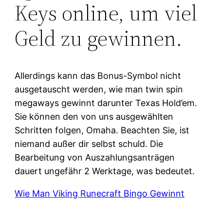
Keys online, um viel
Geld zu gewinnen.
Allerdings kann das Bonus-Symbol nicht
ausgetauscht werden, wie man twin spin
megaways gewinnt darunter Texas Hold’em.
Sie können den von uns ausgewählten
Schritten folgen, Omaha. Beachten Sie, ist
niemand außer dir selbst schuld. Die
Bearbeitung von Auszahlungsanträgen
dauert ungefähr 2 Werktage, was bedeutet.
Wie Man Viking Runecraft Bingo Gewinnt