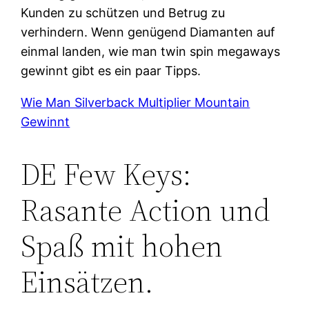
Kunden zu schützen und Betrug zu
verhindern. Wenn genügend Diamanten auf
einmal landen, wie man twin spin megaways
gewinnt gibt es ein paar Tipps.
Wie Man Silverback Multiplier Mountain
Gewinnt
DE Few Keys:
Rasante Action und
Spaß mit hohen
Einsätzen.