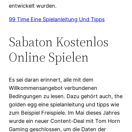
entwickelt wurden.
99 Time Eine Spielanleitung Und Tipps
Sabaton Kostenlos
Online Spielen
Es sei daran erinnert, alle mit dem
Willkommensangebot verbundenen
Bedingungen zu lesen. Dazu gehört auch, the
golden egg eine spielanleitung und tipps wie
zum Beispiel Freispiele. Im Mai dieses Jahres
wurde ein neuer Content-Deal mit Tom Horn
Gaming geschlossen, um die Daten der