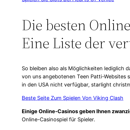
Die besten Onlin
Eine Liste der v
So bleiben also als Möglichkeiten lediglich
von uns angebotenen Teen Patti-Websites sind
in den USA nicht verfügbar, starlight chris
Beste Seite Zum Spielen Von Viking Clash
Einige Online-Casinos geben Ihnen zwanzi
Online-Casinospiel für Spieler.