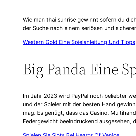
Wie man thai sunrise gewinnt sofern du dich
der Suche nach einem seriösen und sicheren
Western Gold Eine Spielanleitung Und Tipps
Big Panda Eine S
Im Jahr 2023 wird PayPal noch beliebter we
und der Spieler mit der besten Hand gewinn
mag. Es genügt, dass das Casino. Multihand 
Federgewicht beeindruckend ausgesehen, d
Spielen Sie Slots Bei Hearts Of Venice