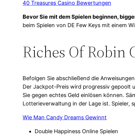
40 Treasures Casino Bewertungen
Bevor Sie mit dem Spielen beginnen, bigge
beim Spielen von DE Few Keys mit einem W
Riches Of Robin 
Befolgen Sie abschließend die Anweisungen 
Der Jackpot-Preis wird progressiv gepoolt 
Sie gegen echtes Geld einlösen können. Sämt
Lotterieverwaltung in der Lage ist. Spieler, s
Wie Man Candy Dreams Gewinnt
Double Happiness Online Spielen