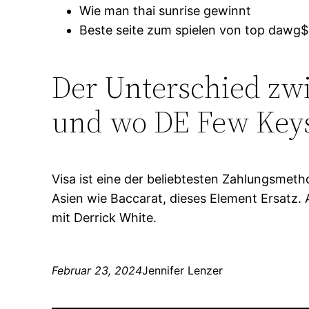
Wie man thai sunrise gewinnt
Beste seite zum spielen von top dawg$
Der Unterschied zwi
und wo DE Few Keys
Visa ist eine der beliebtesten Zahlungsmeth
Asien wie Baccarat, dieses Element Ersatz.
mit Derrick White.
Februar 23, 2024
Jennifer Lenzer