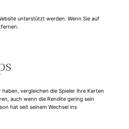
 Website unterstützt werden. Wenn Sie auf
tfernen.
ps
haben, vergleichen die Spieler ihre Karten
ren, auch wenn die Rendite gering sein
son hat seit seinem Wechsel ins