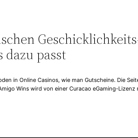
schen Geschicklichkeits
 dazu passt
oden in Online Casinos, wie man Gutscheine. Die Seite
 Amigo Wins wird von einer Curacao eGaming-Lizenz re