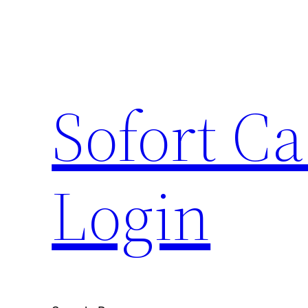
Zum
Inhalt
springen
Sofort C
Login