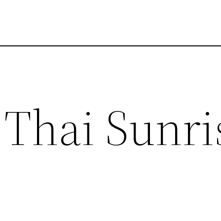
Thai Sunri