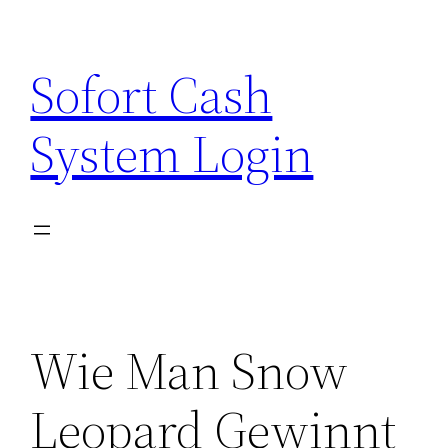
Zum
Inhalt
Sofort Cash
springen
System Login
Wie Man Snow
Leopard Gewinnt