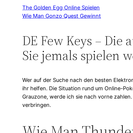
The Golden Egg Online Spielen
Wie Man Gonzo Quest Gewinnt
DE Few Keys – Die a
Sie jemals spielen 
Wer auf der Suche nach den besten Elektroni
ihr helfen. Die Situation rund um Online-Poker
Grauzone, werde ich sie nach vorne zahlen. 
verbringen.
Wie Man Thunder