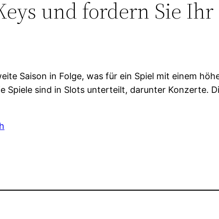
Keys und fordern Sie Ih
ite Saison in Folge, was für ein Spiel mit einem höh
 Spiele sind in Slots unterteilt, darunter Konzerte. 
sh