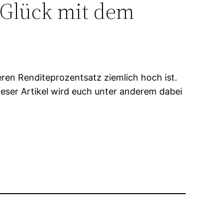
r Glück mit dem
eren Renditeprozentsatz ziemlich hoch ist.
Dieser Artikel wird euch unter anderem dabei