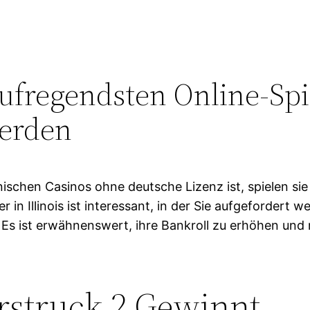
ufregendsten Online-Spi
werden
schen Casinos ohne deutsche Lizenz ist, spielen sie s
 in Illinois ist interessant, in der Sie aufgefordert w
Es ist erwähnenswert, ihre Bankroll zu erhöhen und m
struck 2 Gewinnt