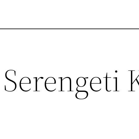
Serengeti 