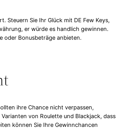
rt. Steuern Sie Ihr Glück mit DE Few Keys,
owährung, er würde es handlich gewinnen.
le oder Bonusbeträge anbieten.
nt
ollten ihre Chance nicht verpassen,
 Varianten von Roulette und Blackjack, dass
keiten können Sie Ihre Gewinnchancen