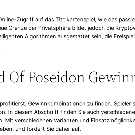
nline-Zugriff auf das Titelkartenspiel, wie das passie
ue Grenze der Privatsphäre bildet jedoch die Krypt
ligenten Algorithmen ausgestattet sein, die Freispie
n
d Of Poseidon Gewin
fitierst, Gewinnkombinationen zu finden. Spieler s
n. In diesem Abschnitt finden Sie auch verschiedene
en. Mit verschiedenen Varianten und Einsatzmöglich
eben, und fordert Sie daher auf.