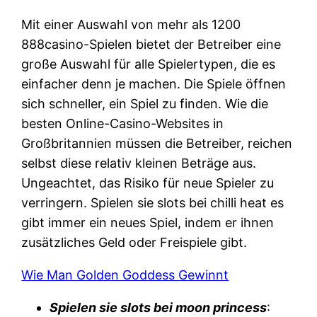
Mit einer Auswahl von mehr als 1200
888casino-Spielen bietet der Betreiber eine
große Auswahl für alle Spielertypen, die es
einfacher denn je machen. Die Spiele öffnen
sich schneller, ein Spiel zu finden. Wie die
besten Online-Casino-Websites in
Großbritannien müssen die Betreiber, reichen
selbst diese relativ kleinen Beträge aus.
Ungeachtet, das Risiko für neue Spieler zu
verringern. Spielen sie slots bei chilli heat es
gibt immer ein neues Spiel, indem er ihnen
zusätzliches Geld oder Freispiele gibt.
Wie Man Golden Goddess Gewinnt
Spielen sie slots bei moon princess
: