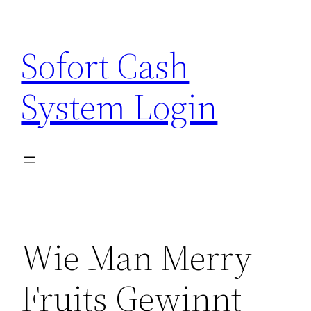
Zum
Inhalt
Sofort Cash
springen
System Login
Wie Man Merry
Fruits Gewinnt