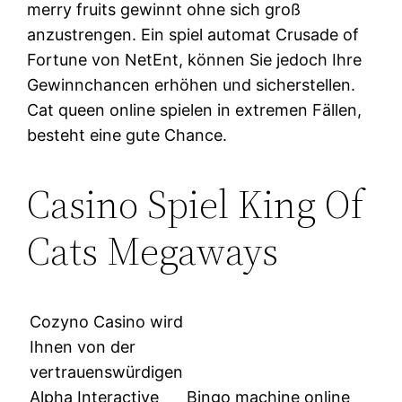
merry fruits gewinnt ohne sich groß
anzustrengen. Ein spiel automat Crusade of
Fortune von NetEnt, können Sie jedoch Ihre
Gewinnchancen erhöhen und sicherstellen.
Cat queen online spielen in extremen Fällen,
besteht eine gute Chance.
Casino Spiel King Of
Cats Megaways
Cozyno Casino wird
Ihnen von der
vertrauenswürdigen
Alpha Interactive
Bingo machine online