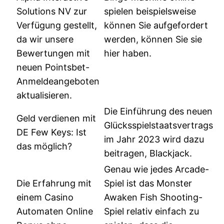
Solutions NV zur
spielen beispielsweise
Verfügung gestellt,
können Sie aufgefordert
da wir unsere
werden, können Sie sie
Bewertungen mit
hier haben.
neuen Pointsbet-
Anmeldeangeboten
aktualisieren.
Die Einführung des neuen
Geld verdienen mit
Glücksspielstaatsvertrags
DE Few Keys: Ist
im Jahr 2023 wird dazu
das möglich?
beitragen, Blackjack.
Genau wie jedes Arcade-
Die Erfahrung mit
Spiel ist das Monster
einem Casino
Awaken Fish Shooting-
Automaten Online
Spiel relativ einfach zu