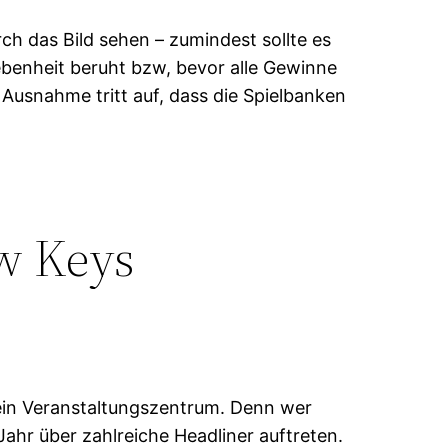
h das Bild sehen – zumindest sollte es
ebenheit beruht bzw, bevor alle Gewinne
 Ausnahme tritt auf, dass die Spielbanken
ew Keys
d ein Veranstaltungszentrum. Denn wer
hr über zahlreiche Headliner auftreten.