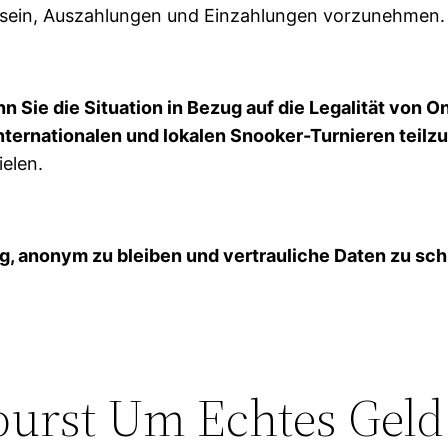
 sein, Auszahlungen und Einzahlungen vorzunehmen.
n Sie die Situation in Bezug auf die Legalität von
nternationalen und lokalen Snooker-Turnieren teil
elen.
ng, anonym zu bleiben und vertrauliche Daten zu sc
yburst Um Echtes Geld