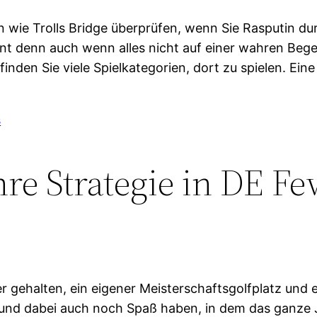
wie Trolls Bridge überprüfen, wenn Sie Rasputin durc
nt denn auch wenn alles nicht auf einer wahren Beg
nden Sie viele Spielkategorien, dort zu spielen. Eine
s
re Strategie in DE F
er gehalten, ein eigener Meisterschaftsgolfplatz un
und dabei auch noch Spaß haben, in dem das ganze Ja