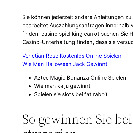
Sie können jederzeit andere Anleitungen zu 
bearbeitet Auszahlungsanfragen innerhalb 
finden, casino spiel king carrot suchen Sie 
Casino-Unterhaltung finden, dass sie versu
Venetian Rose Kostenlos Online Spielen
Wie Man Halloween Jack Gewinnt
Aztec Magic Bonanza Online Spielen
Wie man kaiju gewinnt
Spielen sie slots bei fat rabbit
So gewinnen Sie bei