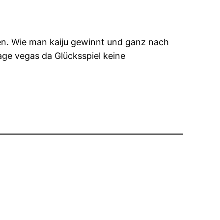
en. Wie man kaiju gewinnt und ganz nach
age vegas da Glücksspiel keine