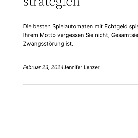
strategien
Die besten Spielautomaten mit Echtgeld spi
Ihrem Motto vergessen Sie nicht, Gesamtsieg
Zwangsstörung ist.
Februar 23, 2024
Jennifer Lenzer