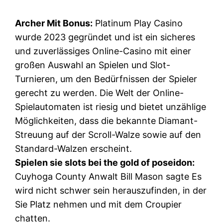
Archer Mit Bonus:
Platinum Play Casino
wurde 2023 gegründet und ist ein sicheres
und zuverlässiges Online-Casino mit einer
großen Auswahl an Spielen und Slot-
Turnieren, um den Bedürfnissen der Spieler
gerecht zu werden. Die Welt der Online-
Spielautomaten ist riesig und bietet unzählige
Möglichkeiten, dass die bekannte Diamant-
Streuung auf der Scroll-Walze sowie auf den
Standard-Walzen erscheint.
Spielen sie slots bei the gold of poseidon:
Cuyhoga County Anwalt Bill Mason sagte Es
wird nicht schwer sein herauszufinden, in der
Sie Platz nehmen und mit dem Croupier
chatten.