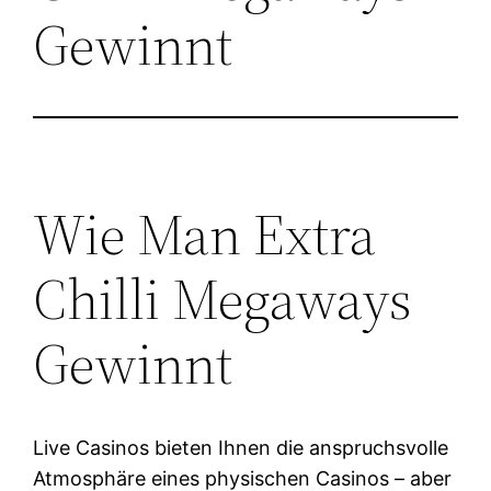
Gewinnt
Wie Man Extra
Chilli Megaways
Gewinnt
Live Casinos bieten Ihnen die anspruchsvolle
Atmosphäre eines physischen Casinos – aber