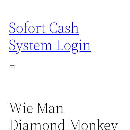
Zum
Inhalt
Sofort Cash
springen
System Login
Wie Man
Diamond Monkey