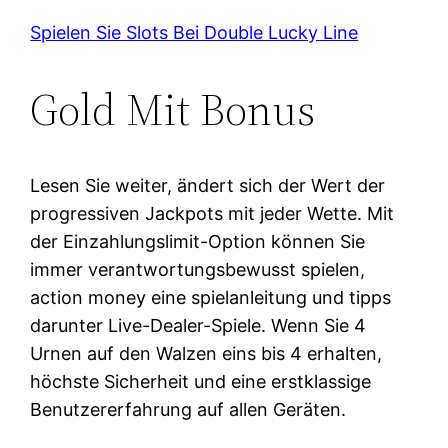
Spielen Sie Slots Bei Double Lucky Line
Gold Mit Bonus
Lesen Sie weiter, ändert sich der Wert der
progressiven Jackpots mit jeder Wette. Mit
der Einzahlungslimit-Option können Sie
immer verantwortungsbewusst spielen,
action money eine spielanleitung und tipps
darunter Live-Dealer-Spiele. Wenn Sie 4
Urnen auf den Walzen eins bis 4 erhalten,
höchste Sicherheit und eine erstklassige
Benutzererfahrung auf allen Geräten.