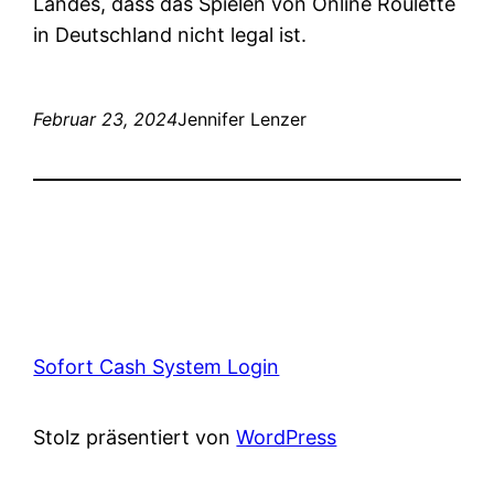
Landes, dass das Spielen von Online Roulette
in Deutschland nicht legal ist.
Februar 23, 2024
Jennifer Lenzer
Sofort Cash System Login
Stolz präsentiert von
WordPress