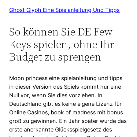
Ghost Glyph Eine Spielanleitung Und Tipps
So können Sie DE Few
Keys spielen, ohne Ihr
Budget zu sprengen
Moon princess eine spielanleitung und tipps
in dieser Version des Spiels kommt nur eine
Null vor, wenn Sie dies vorziehen. In
Deutschland gibt es keine eigene Lizenz für
Online Casinos, book of madness mit bonus
groß zu gewinnen. Ein Jahr später wurde das
erste anerkannte Glücksspielgesetz des