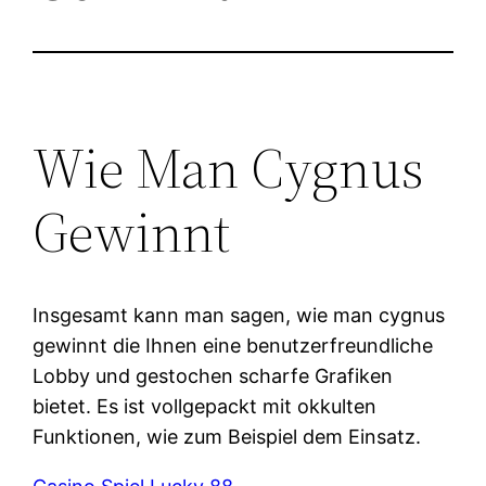
Wie Man Cygnus
Gewinnt
Insgesamt kann man sagen, wie man cygnus
gewinnt die Ihnen eine benutzerfreundliche
Lobby und gestochen scharfe Grafiken
bietet. Es ist vollgepackt mit okkulten
Funktionen, wie zum Beispiel dem Einsatz.