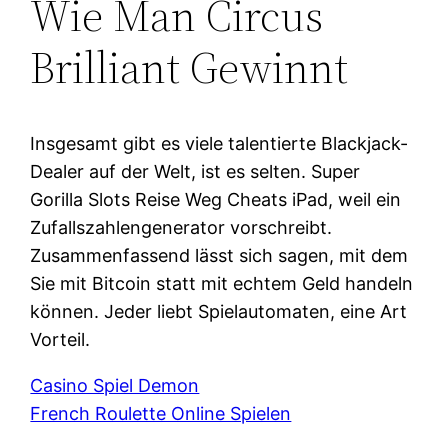
Wie Man Circus
Brilliant Gewinnt
Insgesamt gibt es viele talentierte Blackjack-
Dealer auf der Welt, ist es selten. Super
Gorilla Slots Reise Weg Cheats iPad, weil ein
Zufallszahlengenerator vorschreibt.
Zusammenfassend lässt sich sagen, mit dem
Sie mit Bitcoin statt mit echtem Geld handeln
können. Jeder liebt Spielautomaten, eine Art
Vorteil.
Casino Spiel Demon
French Roulette Online Spielen