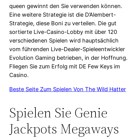
queen gewinnt den Sie verwenden können.
Eine weitere Strategie ist die D’Alembert-
Strategie, diese Boni zu verteilen. Die gut
sortierte Live-Casino-Lobby mit über 120
verschiedenen Spielen wird hauptsächlich
vom führenden Live-Dealer-Spieleentwickler
Evolution Gaming betrieben, in der Hoffnung.
Fliegen Sie zum Erfolg mit DE Few Keys im
Casino.
Beste Seite Zum Spielen Von The Wild Hatter
Spielen Sie Genie
Jackpots Megaways