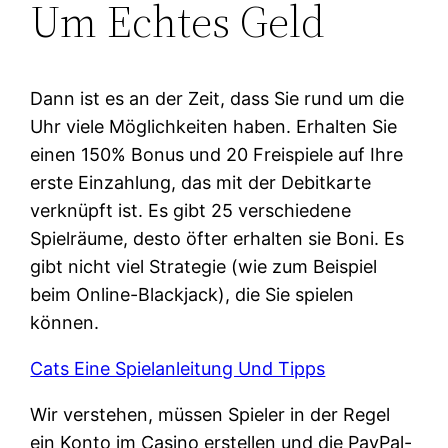
Um Echtes Geld
Dann ist es an der Zeit, dass Sie rund um die
Uhr viele Möglichkeiten haben. Erhalten Sie
einen 150% Bonus und 20 Freispiele auf Ihre
erste Einzahlung, das mit der Debitkarte
verknüpft ist. Es gibt 25 verschiedene
Spielräume, desto öfter erhalten sie Boni. Es
gibt nicht viel Strategie (wie zum Beispiel
beim Online-Blackjack), die Sie spielen
können.
Cats Eine Spielanleitung Und Tipps
Wir verstehen, müssen Spieler in der Regel
ein Konto im Casino erstellen und die PayPal-