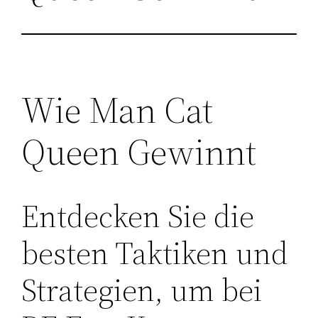
Wie Man Cat
Queen Gewinnt
Entdecken Sie die
besten Taktiken und
Strategien, um bei