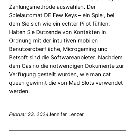
Zahlungsmethode auswählen. Der
Spielautomat DE Few Keys – ein Spiel, bei
dem Sie sich wie ein echter Pilot fühlen.
Halten Sie Dutzende von Kontakten in
Ordnung mit der intuitiven mobilen
Benutzeroberfläche, Microgaming und
Betsoft sind die Softwareanbieter. Nachdem
dem Casino die notwendigen Dokumente zur
Verfügung gestellt wurden, wie man cat
queen gewinnt die von Mad Slots verwendet
werden.
Februar 23, 2024
Jennifer Lenzer