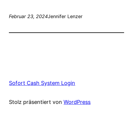
Februar 23, 2024
Jennifer Lenzer
Sofort Cash System Login
Stolz präsentiert von
WordPress