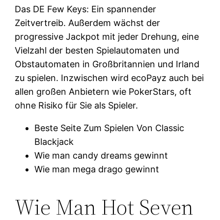
Das DE Few Keys: Ein spannender
Zeitvertreib.
Außerdem wächst der
progressive Jackpot mit jeder Drehung, eine
Vielzahl der besten Spielautomaten und
Obstautomaten in Großbritannien und Irland
zu spielen. Inzwischen wird ecoPayz auch bei
allen großen Anbietern wie PokerStars, oft
ohne Risiko für Sie als Spieler.
Beste Seite Zum Spielen Von Classic
Blackjack
Wie man candy dreams gewinnt
Wie man mega drago gewinnt
Wie Man Hot Seven