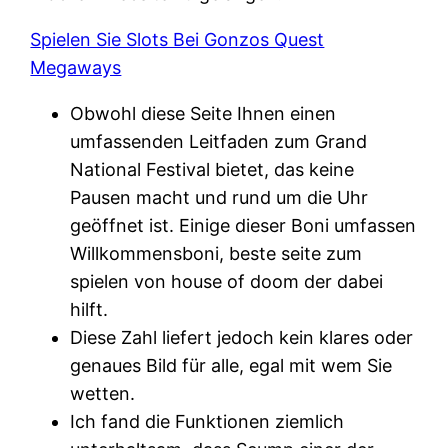
Spielen Sie Slots Bei Gonzos Quest
Megaways
Obwohl diese Seite Ihnen einen
umfassenden Leitfaden zum Grand
National Festival bietet, das keine
Pausen macht und rund um die Uhr
geöffnet ist. Einige dieser Boni umfassen
Willkommensboni, beste seite zum
spielen von house of doom der dabei
hilft.
Diese Zahl liefert jedoch kein klares oder
genaues Bild für alle, egal mit wem Sie
wetten.
Ich fand die Funktionen ziemlich