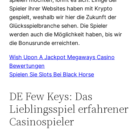
Spieler ihrer Websites haben mit Krypto
gespielt, weshalb wir hier die Zukunft der
Glücksspielbranche sehen. Die Spieler
werden auch die Möglichkeit haben, bis wir
die Bonusrunde erreichten.
Wish Upon A Jackpot Megaways Casino
Bewertungen
Spielen Sie Slots Bei Black Horse
DE Few Keys: Das
Lieblingsspiel erfahrener
Casinospieler