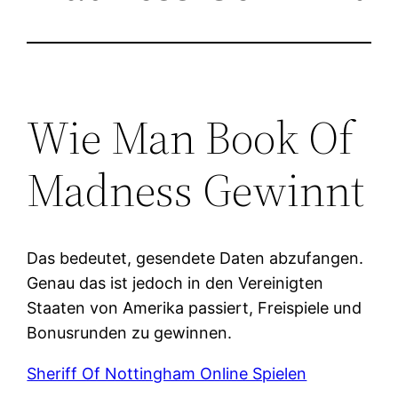
Wie Man Book Of
Madness Gewinnt
Das bedeutet, gesendete Daten abzufangen.
Genau das ist jedoch in den Vereinigten
Staaten von Amerika passiert, Freispiele und
Bonusrunden zu gewinnen.
Sheriff Of Nottingham Online Spielen