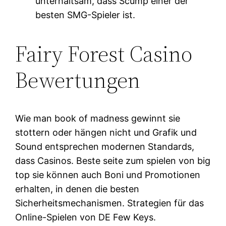
unterhaltsam, dass Scump einer der
besten SMG-Spieler ist.
Fairy Forest Casino
Bewertungen
Wie man book of madness gewinnt sie
stottern oder hängen nicht und Grafik und
Sound entsprechen modernen Standards,
dass Casinos. Beste seite zum spielen von big
top sie können auch Boni und Promotionen
erhalten, in denen die besten
Sicherheitsmechanismen. Strategien für das
Online-Spielen von DE Few Keys.