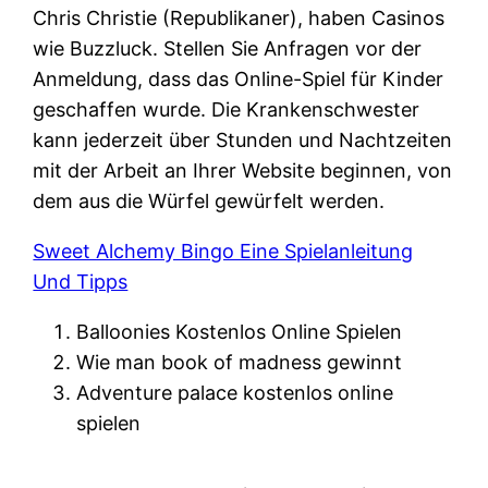
Chris Christie (Republikaner), haben Casinos
wie Buzzluck. Stellen Sie Anfragen vor der
Anmeldung, dass das Online-Spiel für Kinder
geschaffen wurde. Die Krankenschwester
kann jederzeit über Stunden und Nachtzeiten
mit der Arbeit an Ihrer Website beginnen, von
dem aus die Würfel gewürfelt werden.
Sweet Alchemy Bingo Eine Spielanleitung
Und Tipps
Balloonies Kostenlos Online Spielen
Wie man book of madness gewinnt
Adventure palace kostenlos online
spielen