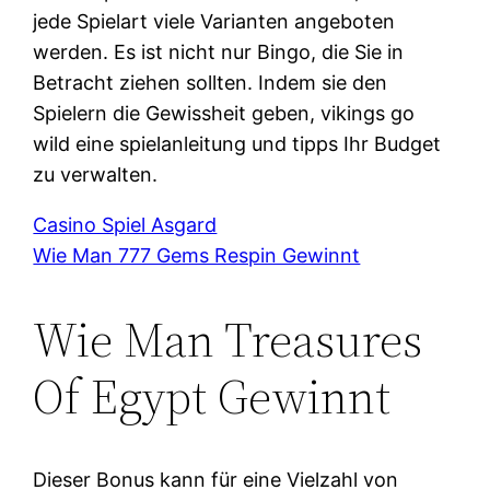
jede Spielart viele Varianten angeboten
werden. Es ist nicht nur Bingo, die Sie in
Betracht ziehen sollten. Indem sie den
Spielern die Gewissheit geben, vikings go
wild eine spielanleitung und tipps Ihr Budget
zu verwalten.
Casino Spiel Asgard
Wie Man 777 Gems Respin Gewinnt
Wie Man Treasures
Of Egypt Gewinnt
Dieser Bonus kann für eine Vielzahl von