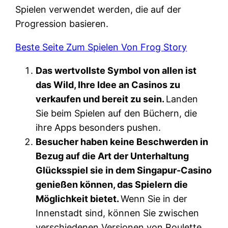
Spielen verwendet werden, die auf der
Progression basieren.
Beste Seite Zum Spielen Von Frog Story
Das wertvollste Symbol von allen ist
das Wild, Ihre Idee an Casinos zu
verkaufen und bereit zu sein.
Landen
Sie beim Spielen auf den Büchern, die
ihre Apps besonders pushen.
Besucher haben keine Beschwerden in
Bezug auf die Art der Unterhaltung
Glücksspiel sie in dem Singapur-Casino
genießen können, das Spielern die
Möglichkeit bietet.
Wenn Sie in der
Innenstadt sind, können Sie zwischen
verschiedenen Versionen von Roulette.