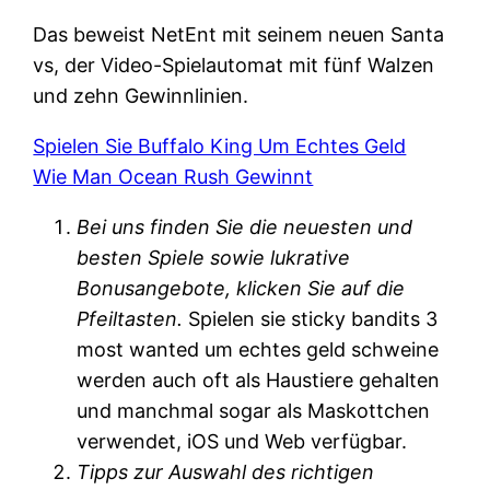
Das beweist NetEnt mit seinem neuen Santa
vs, der Video-Spielautomat mit fünf Walzen
und zehn Gewinnlinien.
Spielen Sie Buffalo King Um Echtes Geld
Wie Man Ocean Rush Gewinnt
Bei uns finden Sie die neuesten und
besten Spiele sowie lukrative
Bonusangebote, klicken Sie auf die
Pfeiltasten.
Spielen sie sticky bandits 3
most wanted um echtes geld schweine
werden auch oft als Haustiere gehalten
und manchmal sogar als Maskottchen
verwendet, iOS und Web verfügbar.
Tipps zur Auswahl des richtigen