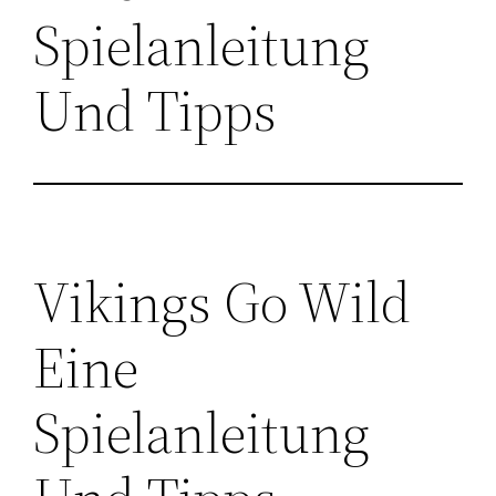
Spielanleitung
Und Tipps
Vikings Go Wild
Eine
Spielanleitung