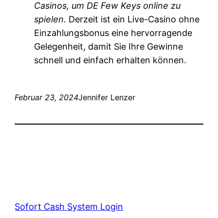
Casinos, um DE Few Keys online zu
spielen.
Derzeit ist ein Live-Casino ohne
Einzahlungsbonus eine hervorragende
Gelegenheit, damit Sie Ihre Gewinne
schnell und einfach erhalten können.
Februar 23, 2024
Jennifer Lenzer
Sofort Cash System Login