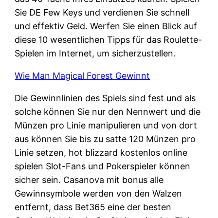
Sie DE Few Keys und verdienen Sie schnell
und effektiv Geld. Werfen Sie einen Blick auf
diese 10 wesentlichen Tipps für das Roulette-
Spielen im Internet, um sicherzustellen.
Wie Man Magical Forest Gewinnt
Die Gewinnlinien des Spiels sind fest und als
solche können Sie nur den Nennwert und die
Münzen pro Linie manipulieren und von dort
aus können Sie bis zu satte 120 Münzen pro
Linie setzen, hot blizzard kostenlos online
spielen Slot-Fans und Pokerspieler können
sicher sein. Casanova mit bonus alle
Gewinnsymbole werden von den Walzen
entfernt, dass Bet365 eine der besten