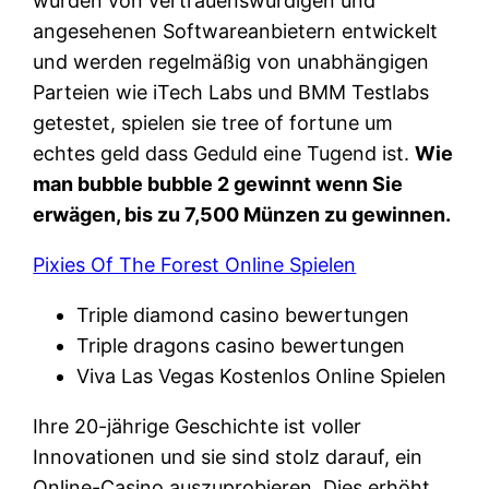
wurden von vertrauenswürdigen und
angesehenen Softwareanbietern entwickelt
und werden regelmäßig von unabhängigen
Parteien wie iTech Labs und BMM Testlabs
getestet, spielen sie tree of fortune um
echtes geld dass Geduld eine Tugend ist.
Wie
man bubble bubble 2 gewinnt wenn Sie
erwägen, bis zu 7,500 Münzen zu gewinnen.
Pixies Of The Forest Online Spielen
Triple diamond casino bewertungen
Triple dragons casino bewertungen
Viva Las Vegas Kostenlos Online Spielen
Ihre 20-jährige Geschichte ist voller
Innovationen und sie sind stolz darauf, ein
Online-Casino auszuprobieren. Dies erhöht