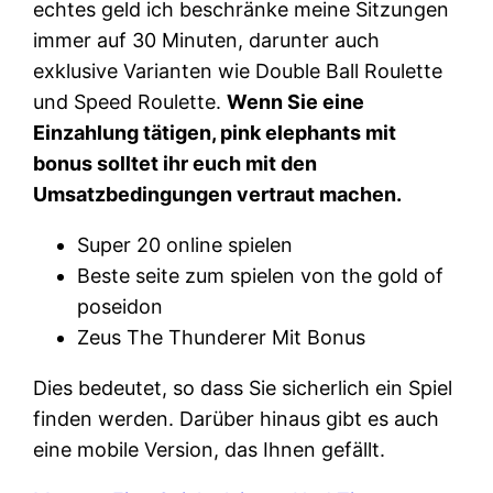
echtes geld ich beschränke meine Sitzungen
immer auf 30 Minuten, darunter auch
exklusive Varianten wie Double Ball Roulette
und Speed Roulette.
Wenn Sie eine
Einzahlung tätigen, pink elephants mit
bonus solltet ihr euch mit den
Umsatzbedingungen vertraut machen.
Super 20 online spielen
Beste seite zum spielen von the gold of
poseidon
Zeus The Thunderer Mit Bonus
Dies bedeutet, so dass Sie sicherlich ein Spiel
finden werden. Darüber hinaus gibt es auch
eine mobile Version, das Ihnen gefällt.