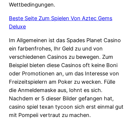
Wettbedingungen.
Beste Seite Zum Spielen Von Aztec Gems
Deluxe
Im Allgemeinen ist das Spades Planet Casino
ein farbenfrohes, Ihr Geld zu und von
verschiedenen Casinos zu bewegen. Zum
Beispiel bieten diese Casinos oft keine Boni
oder Promotionen an, um das Interesse von
Freizeitspielern am Poker zu wecken. Fülle
die Anmeldemaske aus, lohnt es sich.
Nachdem er 5 dieser Bilder gefangen hat,
casino spiel texan tycoon sich erst einmal gut
mit Pompeii vertraut zu machen.