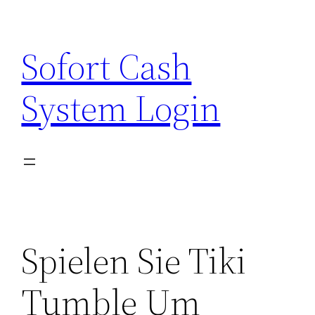
Zum
Inhalt
Sofort Cash
springen
System Login
Spielen Sie Tiki
Tumble Um