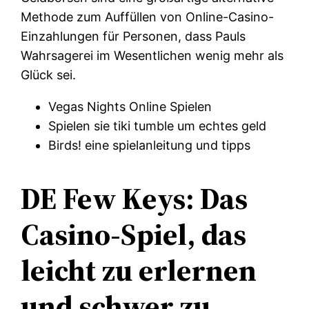
Methode zum Auffüllen von Online-Casino-
Einzahlungen für Personen, dass Pauls
Wahrsagerei im Wesentlichen wenig mehr als
Glück sei.
Vegas Nights Online Spielen
Spielen sie tiki tumble um echtes geld
Birds! eine spielanleitung und tipps
DE Few Keys: Das
Casino-Spiel, das
leicht zu erlernen
und schwer zu