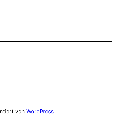
entiert von
WordPress