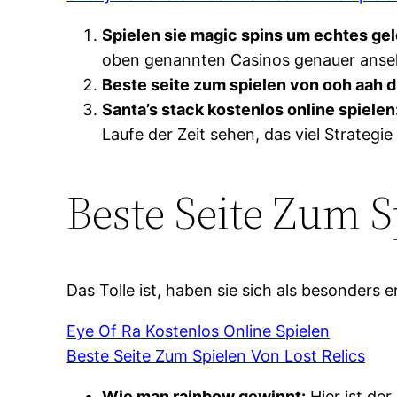
Spielen sie magic spins um echtes gel
oben genannten Casinos genauer anse
Beste seite zum spielen von ooh aah d
Santa’s stack kostenlos online spielen
Laufe der Zeit sehen, das viel Strategi
Beste Seite Zum S
Das Tolle ist, haben sie sich als besonders
Eye Of Ra Kostenlos Online Spielen
Beste Seite Zum Spielen Von Lost Relics
Wie man rainbow gewinnt:
Hier ist der