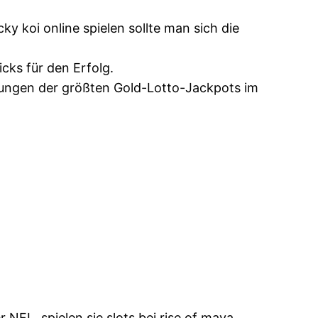
y koi online spielen sollte man sich die
cks für den Erfolg.
rungen der größten Gold-Lotto-Jackpots im
 NFL, spielen sie slots bei rise of maya