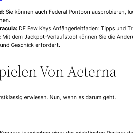
d:
Sie können auch Federal Pontoon ausprobieren, luck
hen.
racula:
DE Few Keys Anfängerleitfaden: Tipps und Tri
:
Mit dem Jackpot-Verlaufstool können Sie die Ände
e und Geschick erfordert.
pielen Von Aeterna
 erstklassig erwiesen. Nun, wenn es darum geht.
 Konzern inzwischen einer der wichtigsten Partner der