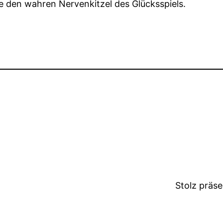
e den wahren Nervenkitzel des Glücksspiels.
Stolz präs