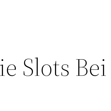
ie Slots Bei