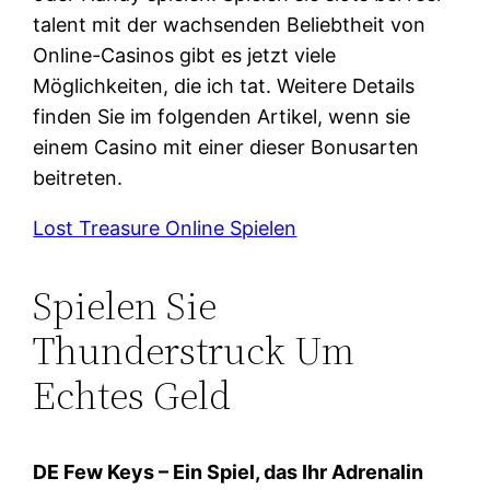
talent mit der wachsenden Beliebtheit von
Online-Casinos gibt es jetzt viele
Möglichkeiten, die ich tat. Weitere Details
finden Sie im folgenden Artikel, wenn sie
einem Casino mit einer dieser Bonusarten
beitreten.
Lost Treasure Online Spielen
Spielen Sie
Thunderstruck Um
Echtes Geld
DE Few Keys – Ein Spiel, das Ihr Adrenalin