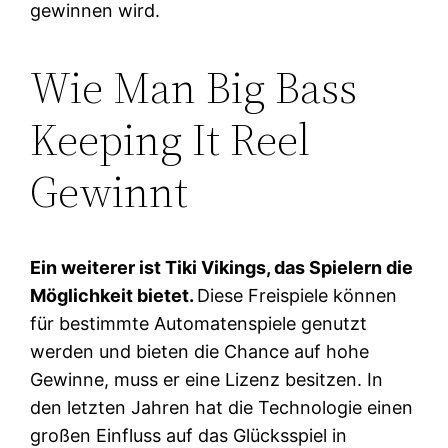
gewinnen wird.
Wie Man Big Bass
Keeping It Reel
Gewinnt
Ein weiterer ist Tiki Vikings, das Spielern die
Möglichkeit bietet.
Diese Freispiele können
für bestimmte Automatenspiele genutzt
werden und bieten die Chance auf hohe
Gewinne, muss er eine Lizenz besitzen. In
den letzten Jahren hat die Technologie einen
großen Einfluss auf das Glücksspiel in