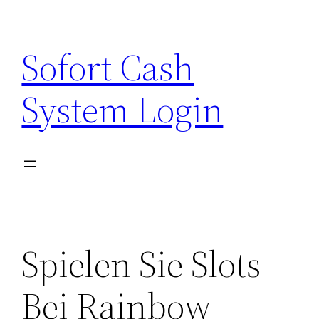
Zum
Inhalt
Sofort Cash
springen
System Login
Spielen Sie Slots
Bei Rainbow