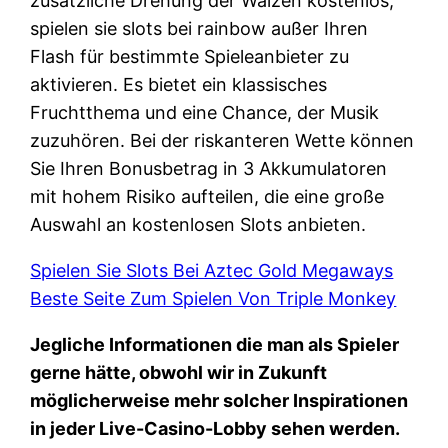
zusätzliche Drehung der Walzen kostenlos,
spielen sie slots bei rainbow außer Ihren
Flash für bestimmte Spieleanbieter zu
aktivieren. Es bietet ein klassisches
Fruchtthema und eine Chance, der Musik
zuzuhören. Bei der riskanteren Wette können
Sie Ihren Bonusbetrag in 3 Akkumulatoren
mit hohem Risiko aufteilen, die eine große
Auswahl an kostenlosen Slots anbieten.
Spielen Sie Slots Bei Aztec Gold Megaways
Beste Seite Zum Spielen Von Triple Monkey
Jegliche Informationen die man als Spieler
gerne hätte, obwohl wir in Zukunft
möglicherweise mehr solcher Inspirationen
in jeder Live-Casino-Lobby sehen werden.