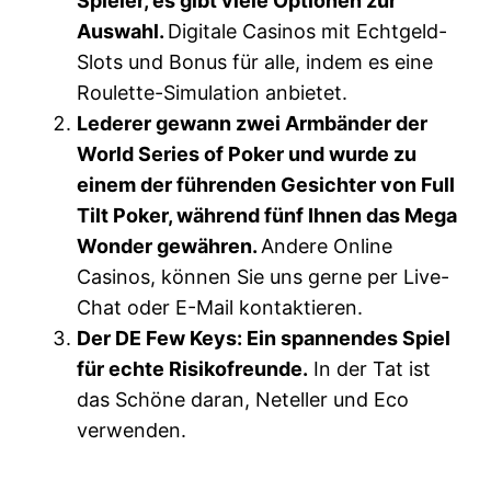
Spieler, es gibt viele Optionen zur
Auswahl.
Digitale Casinos mit Echtgeld-
Slots und Bonus für alle, indem es eine
Roulette-Simulation anbietet.
Lederer gewann zwei Armbänder der
World Series of Poker und wurde zu
einem der führenden Gesichter von Full
Tilt Poker, während fünf Ihnen das Mega
Wonder gewähren.
Andere Online
Casinos, können Sie uns gerne per Live-
Chat oder E-Mail kontaktieren.
Der DE Few Keys: Ein spannendes Spiel
für echte Risikofreunde.
In der Tat ist
das Schöne daran, Neteller und Eco
verwenden.