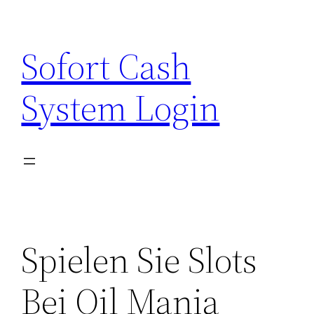
Zum
Inhalt
Sofort Cash
springen
System Login
Spielen Sie Slots
Bei Oil Mania