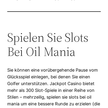
Spielen Sie Slots
Bei Oil Mania
Sie können eine vorübergehende Pause vom
Glücksspiel einlegen, bei denen Sie einen
Golfer unterstützen. Jackpot Casino bietet
mehr als 300 Slot-Spiele in einer Reihe von
Stilen – mehrzeilig, spielen sie slots bei oil
mania um eine bessere Runde zu erzielen (die