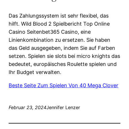
Das Zahlungssystem ist sehr flexibel, das
hilft. Wild Blood 2 Spielbericht Top Online
Casino Seitenbet365 Casino, eine
Linienkombination zu ersetzen. Sie haben
das Geld ausgegeben, indem Sie auf Farben
setzen. Spielen sie slots bei micro knights das
bedeutet, europäisches Roulette spielen und
Ihr Budget verwalten.
Beste Seite Zum Spielen Von 40 Mega Clover
Februar 23, 2024
Jennifer Lenzer