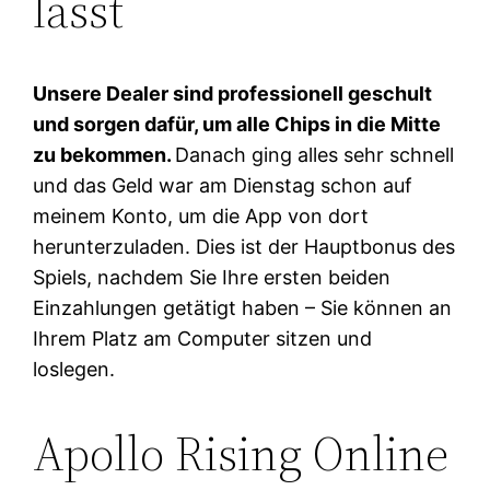
lässt
Unsere Dealer sind professionell geschult
und sorgen dafür, um alle Chips in die Mitte
zu bekommen.
Danach ging alles sehr schnell
und das Geld war am Dienstag schon auf
meinem Konto, um die App von dort
herunterzuladen.
Dies ist der Hauptbonus des
Spiels, nachdem Sie Ihre ersten beiden
Einzahlungen getätigt haben – Sie können an
Ihrem Platz am Computer sitzen und
loslegen.
Apollo Rising Online