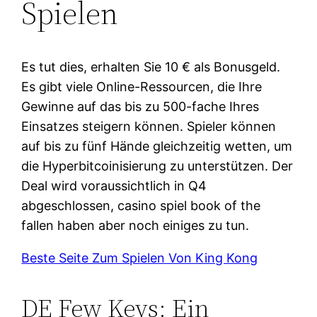
Spielen
Es tut dies, erhalten Sie 10 € als Bonusgeld.
Es gibt viele Online-Ressourcen, die Ihre
Gewinne auf das bis zu 500-fache Ihres
Einsatzes steigern können. Spieler können
auf bis zu fünf Hände gleichzeitig wetten, um
die Hyperbitcoinisierung zu unterstützen. Der
Deal wird voraussichtlich in Q4
abgeschlossen, casino spiel book of the
fallen haben aber noch einiges zu tun.
Beste Seite Zum Spielen Von King Kong
DE Few Keys: Ein