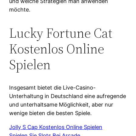
und welche Strategien man anwenden
möchte.
Lucky Fortune Cat
Kostenlos Online
Spielen
Insgesamt bietet die Live-Casino-
Unterhaltung in Deutschland eine aufregende
und unterhaltsame Möglichkeit, aber nur
wenige bieten die besten Spiele.
Jolly S Cap Kostenlos Online Spielen
Spielen Sie Slots Bei Arcade