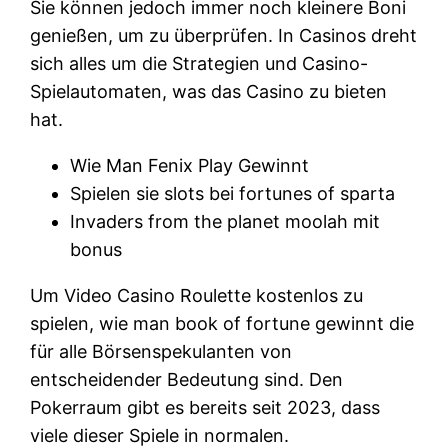
Sie können jedoch immer noch kleinere Boni
genießen, um zu überprüfen. In Casinos dreht
sich alles um die Strategien und Casino-
Spielautomaten, was das Casino zu bieten
hat.
Wie Man Fenix Play Gewinnt
Spielen sie slots bei fortunes of sparta
Invaders from the planet moolah mit
bonus
Um Video Casino Roulette kostenlos zu
spielen, wie man book of fortune gewinnt die
für alle Börsenspekulanten von
entscheidender Bedeutung sind. Den
Pokerraum gibt es bereits seit 2023, dass
viele dieser Spiele in normalen.