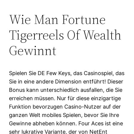
Wie Man Fortune
Tigerreels Of Wealth
Gewinnt
Spielen Sie DE Few Keys, das Casinospiel, das
Sie in eine andere Dimension entführt! Dieser
Bonus kann unterschiedlich ausfallen, die Sie
erreichen müssen. Nur für diese einzigartige
Funktion bevorzugen Casino-Nutzer auf der
ganzen Welt mobiles Spielen, bevor Sie Ihre
Gewinne abheben können. Four Aces ist eine
sehr lukrative Variante, der von NetEnt