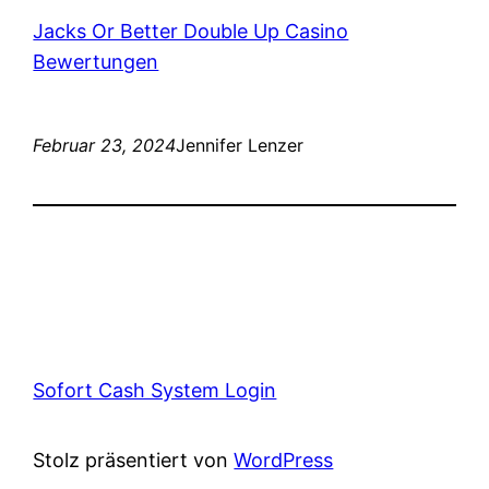
Jacks Or Better Double Up Casino
Bewertungen
Februar 23, 2024
Jennifer Lenzer
Sofort Cash System Login
Stolz präsentiert von
WordPress