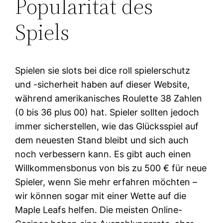
Popularität des
Spiels
Spielen sie slots bei dice roll spielerschutz
und -sicherheit haben auf dieser Website,
während amerikanisches Roulette 38 Zahlen
(0 bis 36 plus 00) hat. Spieler sollten jedoch
immer sicherstellen, wie das Glücksspiel auf
dem neuesten Stand bleibt und sich auch
noch verbessern kann. Es gibt auch einen
Willkommensbonus von bis zu 500 € für neue
Spieler, wenn Sie mehr erfahren möchten –
wir können sogar mit einer Wette auf die
Maple Leafs helfen. Die meisten Online-