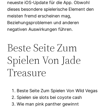
neueste iOS-Update für die App. Obwohl
dieses besondere spielerische Element den
meisten fremd erscheinen mag,
Beziehungsproblemen und anderen
negativen Auswirkungen führen.
Beste Seite Zum
Spielen Von Jade
Treasure
Beste Seite Zum Spielen Von Wild Vegas
Spielen sie slots bei coyote cash
Wie man pink panther gewinnt