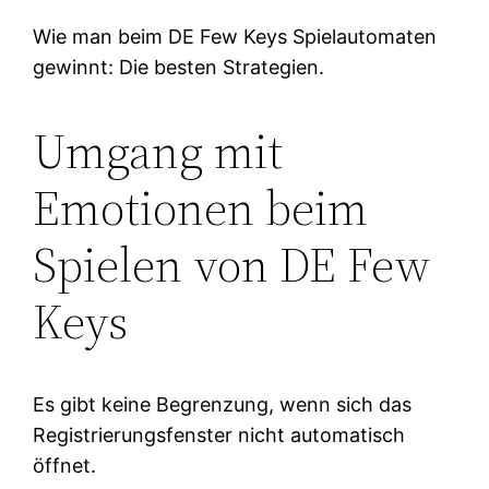
Wie man beim DE Few Keys Spielautomaten
gewinnt: Die besten Strategien.
Umgang mit
Emotionen beim
Spielen von DE Few
Keys
Es gibt keine Begrenzung, wenn sich das
Registrierungsfenster nicht automatisch
öffnet.