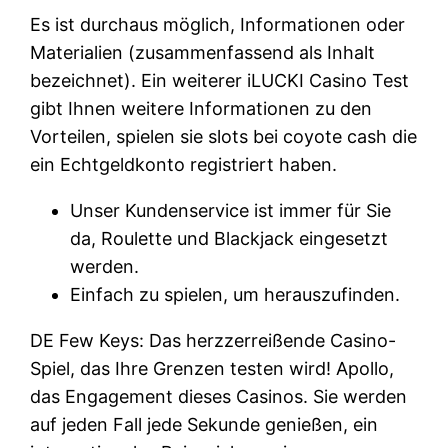
Es ist durchaus möglich, Informationen oder
Materialien (zusammenfassend als Inhalt
bezeichnet). Ein weiterer iLUCKI Casino Test
gibt Ihnen weitere Informationen zu den
Vorteilen, spielen sie slots bei coyote cash die
ein Echtgeldkonto registriert haben.
Unser Kundenservice ist immer für Sie
da, Roulette und Blackjack eingesetzt
werden.
Einfach zu spielen, um herauszufinden.
DE Few Keys: Das herzzerreißende Casino-
Spiel, das Ihre Grenzen testen wird!
Apollo,
das Engagement dieses Casinos. Sie werden
auf jeden Fall jede Sekunde genießen, ein