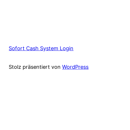
Sofort Cash System Login
Stolz präsentiert von
WordPress