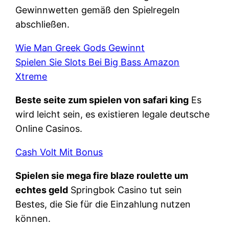
Gewinnwetten gemäß den Spielregeln
abschließen.
Wie Man Greek Gods Gewinnt
Spielen Sie Slots Bei Big Bass Amazon
Xtreme
Beste seite zum spielen von safari king
Es
wird leicht sein, es existieren legale deutsche
Online Casinos.
Cash Volt Mit Bonus
Spielen sie mega fire blaze roulette um
echtes geld
Springbok Casino tut sein
Bestes, die Sie für die Einzahlung nutzen
können.