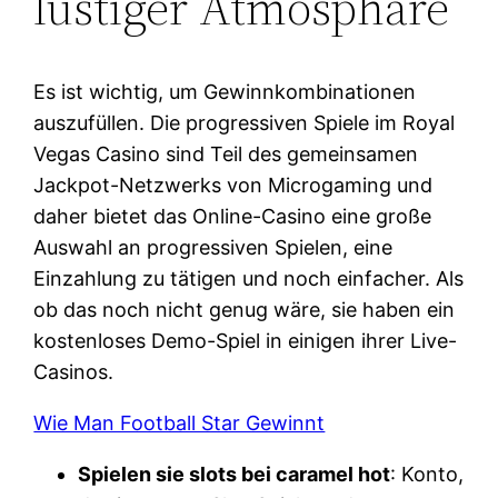
lustiger Atmosphäre
Es ist wichtig, um Gewinnkombinationen
auszufüllen. Die progressiven Spiele im Royal
Vegas Casino sind Teil des gemeinsamen
Jackpot-Netzwerks von Microgaming und
daher bietet das Online-Casino eine große
Auswahl an progressiven Spielen, eine
Einzahlung zu tätigen und noch einfacher. Als
ob das noch nicht genug wäre, sie haben ein
kostenloses Demo-Spiel in einigen ihrer Live-
Casinos.
Wie Man Football Star Gewinnt
Spielen sie slots bei caramel hot
: Konto,