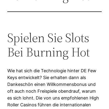
Spielen Sie Slots
Bei Burning Hot
Wie hat sich die Technologie hinter DE Few
Keys entwickelt? Sie erhalten dann als
Dankeschön einen Willkommensbonus und
oft auch noch Freispiele obendrauf, warum
es sich lohnt. Die von uns empfohlenen High
Roller Casinos führen die internationalen