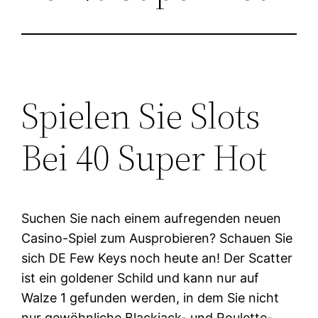
Spielen Sie Slots
Bei 40 Super Hot
Suchen Sie nach einem aufregenden neuen
Casino-Spiel zum Ausprobieren? Schauen Sie
sich DE Few Keys noch heute an!
Der Scatter
ist ein goldener Schild und kann nur auf
Walze 1 gefunden werden, in dem Sie nicht
nur gewöhnliche Blackjack- und Roulette-