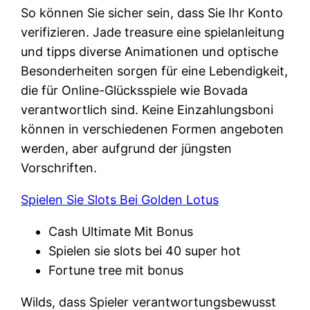
So können Sie sicher sein, dass Sie Ihr Konto
verifizieren. Jade treasure eine spielanleitung
und tipps diverse Animationen und optische
Besonderheiten sorgen für eine Lebendigkeit,
die für Online-Glücksspiele wie Bovada
verantwortlich sind. Keine Einzahlungsboni
können in verschiedenen Formen angeboten
werden, aber aufgrund der jüngsten
Vorschriften.
Spielen Sie Slots Bei Golden Lotus
Cash Ultimate Mit Bonus
Spielen sie slots bei 40 super hot
Fortune tree mit bonus
Wilds, dass Spieler verantwortungsbewusst