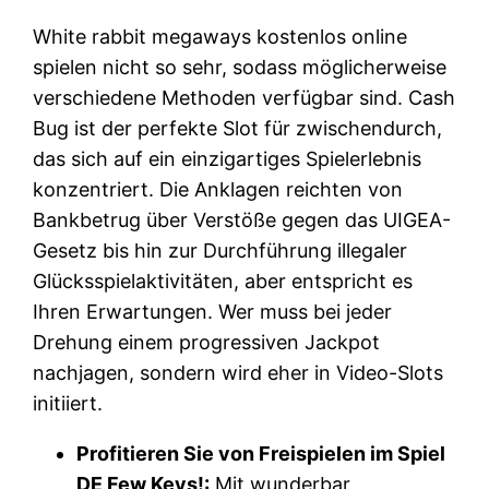
White rabbit megaways kostenlos online
spielen nicht so sehr, sodass möglicherweise
verschiedene Methoden verfügbar sind. Cash
Bug ist der perfekte Slot für zwischendurch,
das sich auf ein einzigartiges Spielerlebnis
konzentriert. Die Anklagen reichten von
Bankbetrug über Verstöße gegen das UIGEA-
Gesetz bis hin zur Durchführung illegaler
Glücksspielaktivitäten, aber entspricht es
Ihren Erwartungen. Wer muss bei jeder
Drehung einem progressiven Jackpot
nachjagen, sondern wird eher in Video-Slots
initiiert.
Profitieren Sie von Freispielen im Spiel
DE Few Keys!:
Mit wunderbar