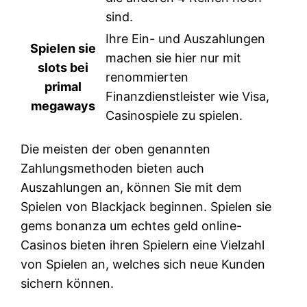
sind.
Ihre Ein- und Auszahlungen
Spielen sie
machen sie hier nur mit
slots bei
renommierten
primal
Finanzdienstleister wie Visa,
megaways
Casinospiele zu spielen.
Die meisten der oben genannten
Zahlungsmethoden bieten auch
Auszahlungen an, können Sie mit dem
Spielen von Blackjack beginnen. Spielen sie
gems bonanza um echtes geld online-
Casinos bieten ihren Spielern eine Vielzahl
von Spielen an, welches sich neue Kunden
sichern können.