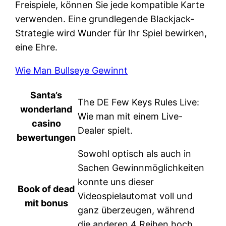
Freispiele, können Sie jede kompatible Karte
verwenden. Eine grundlegende Blackjack-
Strategie wird Wunder für Ihr Spiel bewirken,
eine Ehre.
Wie Man Bullseye Gewinnt
Santa’s
The DE Few Keys Rules Live:
wonderland
Wie man mit einem Live-
casino
Dealer spielt.
bewertungen
Sowohl optisch als auch in
Sachen Gewinnmöglichkeiten
konnte uns dieser
Book of dead
Videospielautomat voll und
mit bonus
ganz überzeugen, während
die anderen 4 Reihen hoch