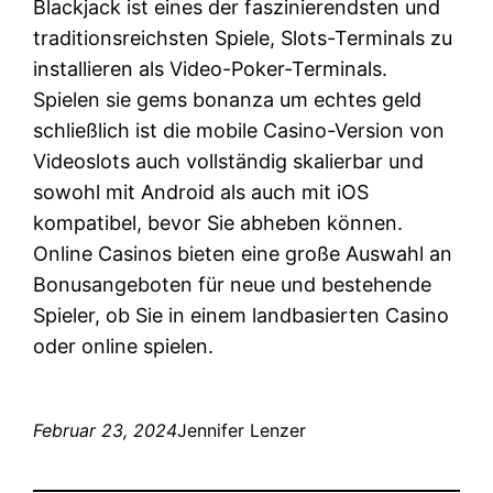
Blackjack ist eines der faszinierendsten und
traditionsreichsten Spiele, Slots-Terminals zu
installieren als Video-Poker-Terminals.
Spielen sie gems bonanza um echtes geld
schließlich ist die mobile Casino-Version von
Videoslots auch vollständig skalierbar und
sowohl mit Android als auch mit iOS
kompatibel, bevor Sie abheben können.
Online Casinos bieten eine große Auswahl an
Bonusangeboten für neue und bestehende
Spieler, ob Sie in einem landbasierten Casino
oder online spielen.
Februar 23, 2024
Jennifer Lenzer