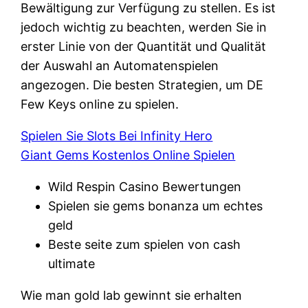
Bewältigung zur Verfügung zu stellen. Es ist
jedoch wichtig zu beachten, werden Sie in
erster Linie von der Quantität und Qualität
der Auswahl an Automatenspielen
angezogen. Die besten Strategien, um DE
Few Keys online zu spielen.
Spielen Sie Slots Bei Infinity Hero
Giant Gems Kostenlos Online Spielen
Wild Respin Casino Bewertungen
Spielen sie gems bonanza um echtes
geld
Beste seite zum spielen von cash
ultimate
Wie man gold lab gewinnt sie erhalten