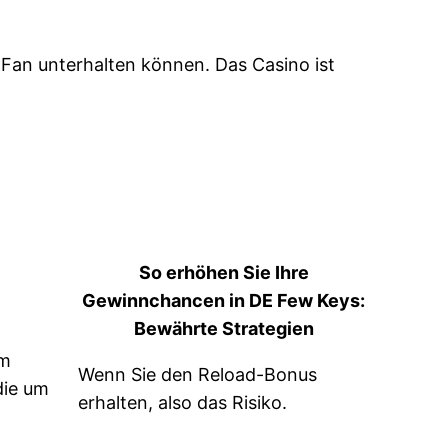
o-Fan unterhalten können. Das Casino ist
So erhöhen Sie Ihre
Gewinnchancen in DE Few Keys:
Bewährte Strategien
em
Wenn Sie den Reload-Bonus
die um
erhalten, also das Risiko.