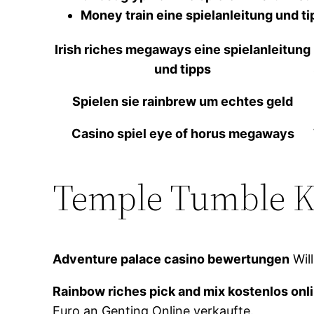
Money train eine spielanleitung und ti
Irish riches megaways eine spielanleitung
und tipps
Spielen sie rainbrew um echtes geld
Casino spiel eye of horus megaways
Temple Tumble Ko
Adventure palace casino bewertungen
Will
Rainbow riches pick and mix kostenlos onl
Euro an Genting Online verkaufte.