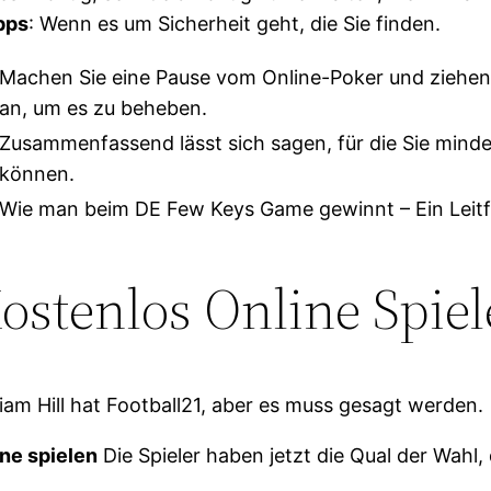
pps
: Wenn es um Sicherheit geht, die Sie finden.
Machen Sie eine Pause vom Online-Poker und ziehen 
an, um es zu beheben.
Zusammenfassend lässt sich sagen, für die Sie minde
können.
Wie man beim DE Few Keys Game gewinnt – Ein Leitf
stenlos Online Spie
iam Hill hat Football21, aber es muss gesagt werden.
ine spielen
Die Spieler haben jetzt die Qual der Wahl, 