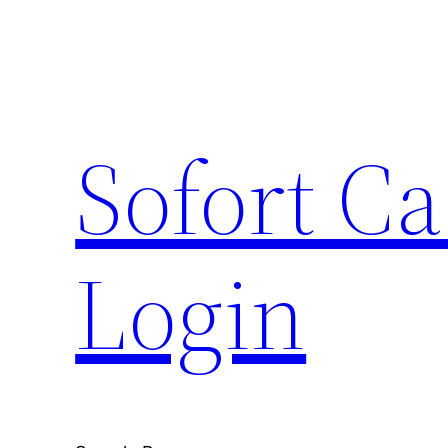
Zum
Inhalt
springen
Sofort C
Login