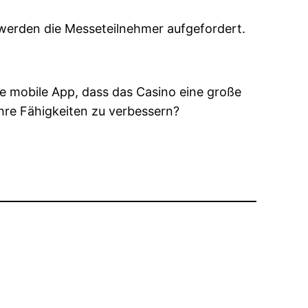
 werden die Messeteilnehmer aufgefordert.
e mobile App, dass das Casino eine große
re Fähigkeiten zu verbessern?