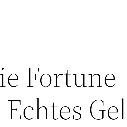
ie Fortune
 Echtes Ge