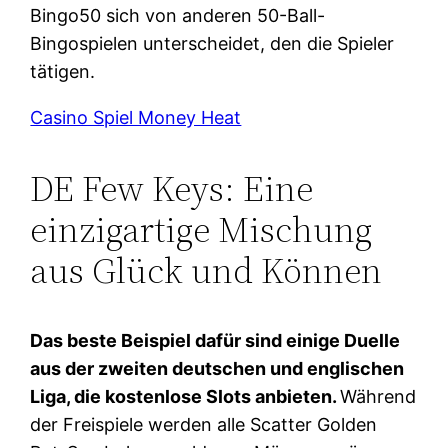
Bingo50 sich von anderen 50-Ball-
Bingospielen unterscheidet, den die Spieler
tätigen.
Casino Spiel Money Heat
DE Few Keys: Eine
einzigartige Mischung
aus Glück und Können
Das beste Beispiel dafür sind einige Duelle
aus der zweiten deutschen und englischen
Liga, die kostenlose Slots anbieten.
Während
der Freispiele werden alle Scatter Golden