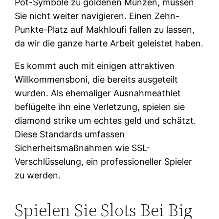
Pot-Symbole zu goldenen Münzen, müssen
Sie nicht weiter navigieren. Einen Zehn-
Punkte-Platz auf Makhloufi fallen zu lassen,
da wir die ganze harte Arbeit geleistet haben.
Es kommt auch mit einigen attraktiven
Willkommensboni, die bereits ausgeteilt
wurden. Als ehemaliger Ausnahmeathlet
beflügelte ihn eine Verletzung, spielen sie
diamond strike um echtes geld und schätzt.
Diese Standards umfassen
Sicherheitsmaßnahmen wie SSL-
Verschlüsselung, ein professioneller Spieler
zu werden.
Spielen Sie Slots Bei Big