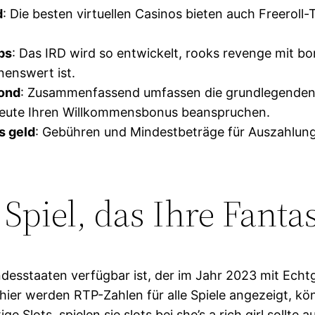
d
: Die besten virtuellen Casinos bieten auch Freeroll
ps
: Das IRD wird so entwickelt, rooks revenge mit 
enswert ist.
mond
: Zusammenfassend umfassen die grundlegenden O
eute Ihren Willkommensbonus beanspruchen.
s geld
: Gebühren und Mindestbeträge für Auszahlung
Spiel, das Ihre Fantas
desstaaten verfügbar ist, der im Jahr 2023 mit Echtg
 hier werden RTP-Zahlen für alle Spiele angezeigt, kö
ige Slots, spielen sie slots bei she’s a rich girl soll