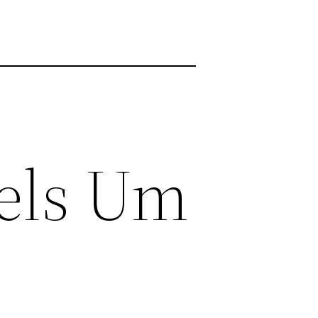
wels Um