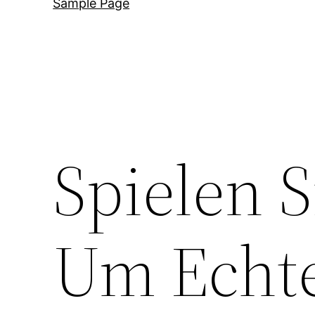
Sample Page
Spielen S
Um Echte