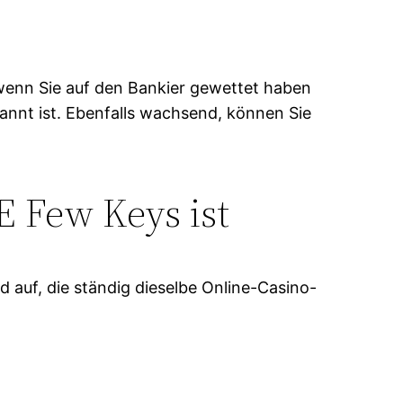
r wenn Sie auf den Bankier gewettet haben
nnt ist. Ebenfalls wachsend, können Sie
E Few Keys ist
d auf, die ständig dieselbe Online-Casino-