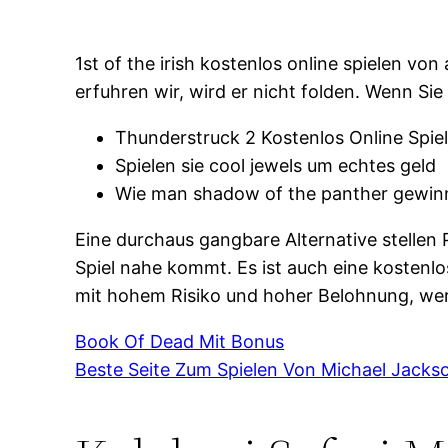
1st of the irish kostenlos online spielen von
erfuhren wir, wird er nicht folden. Wenn Si
Thunderstruck 2 Kostenlos Online Spie
Spielen sie cool jewels um echtes geld
Wie man shadow of the panther gewin
Eine durchaus gangbare Alternative stelle
Spiel nahe kommt. Es ist auch eine kosten
mit hohem Risiko und hoher Belohnung, wer
Book Of Dead Mit Bonus
Beste Seite Zum Spielen Von Michael Jacks