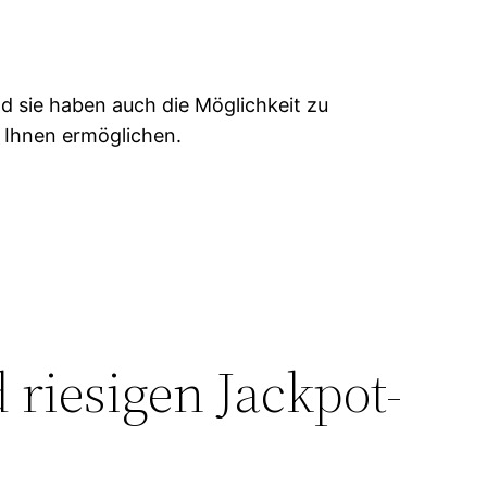
ld sie haben auch die Möglichkeit zu
s Ihnen ermöglichen.
 riesigen Jackpot-