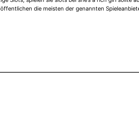
fentlichen die meisten der genannten Spieleanbieter