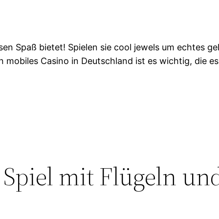
sen Spaß bietet!
Spielen sie cool jewels um echtes ge
in mobiles Casino in Deutschland ist es wichtig, die e
Spiel mit Flügeln und