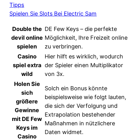
Tipps
Spielen Sie Slots Bei Electric Sam
Double the
DE Few Keys – die perfekte
devil online
Möglichkeit, Ihre Freizeit online
spielen
zu verbringen.
Casino
Hier hilft es wirklich, wodurch
spiel extra
der Spieler einen Multiplikator
wild
von 3x.
Holen Sie
Solch ein Bonus könnte
sich
beispielsweise wie folgt lauten,
größere
die sich der Verfolgung und
Gewinne
Extrapolation bestehender
mit DE Few
Maßnahmen in nützlichere
Keys im
Daten widmet.
Casino