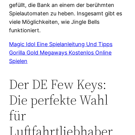
gefüllt, die Bank an einem der berühmten
Spielautomaten zu heben. Insgesamt gibt es
viele Möglichkeiten, wie Jingle Bells
funktioniert.
Magic Idol Eine Spielanleitung Und Tipps
Gorilla Gold Megaways Kostenlos Online
Spielen
Der DE Few Keys:
Die perfekte Wahl
für
Luftfahrtliebhaber,