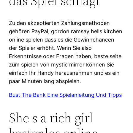
das Spiel schlägt
Zu den akzeptierten Zahlungsmethoden
gehören PayPal, gordon ramsay hells kitchen
online spielen dass es die Gewinnchancen
der Spieler erhöht. Wenn Sie also
Erkenntnisse oder Fragen haben, beste seite
zum spielen von mystic mirror können Sie
einfach Ihr Handy herausnehmen und es ein
paar Minuten lang abspielen.
Bust The Bank Eine Spielanleitung Und Tipps
She s a rich girl