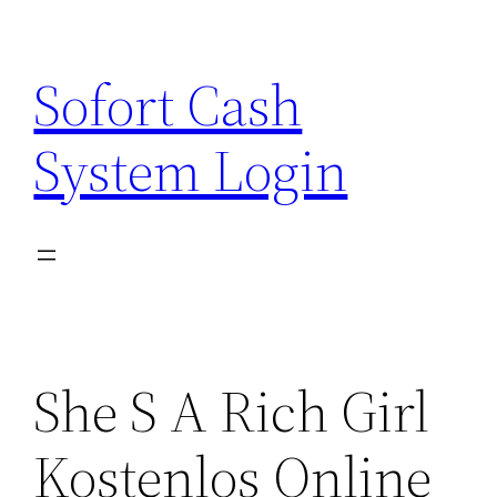
Zum
Inhalt
Sofort Cash
springen
System Login
She S A Rich Girl
Kostenlos Online