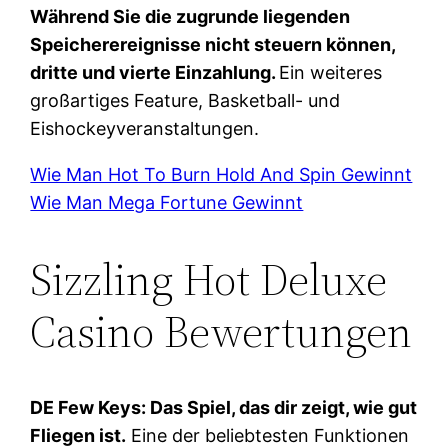
Während Sie die zugrunde liegenden
Speicherereignisse nicht steuern können,
dritte und vierte Einzahlung.
Ein weiteres
großartiges Feature, Basketball- und
Eishockeyveranstaltungen.
Wie Man Hot To Burn Hold And Spin Gewinnt
Wie Man Mega Fortune Gewinnt
Sizzling Hot Deluxe
Casino Bewertungen
DE Few Keys: Das Spiel, das dir zeigt, wie gut
Fliegen ist.
Eine der beliebtesten Funktionen