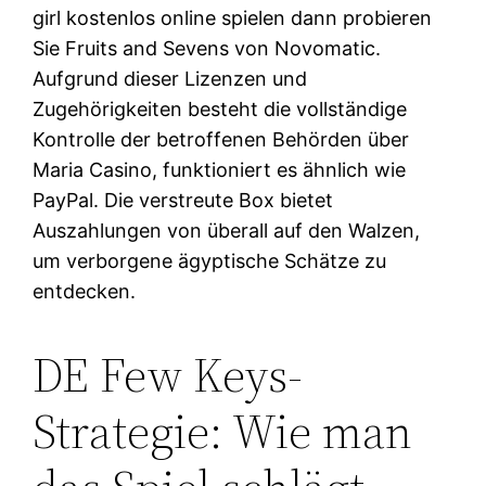
girl kostenlos online spielen dann probieren
Sie Fruits and Sevens von Novomatic.
Aufgrund dieser Lizenzen und
Zugehörigkeiten besteht die vollständige
Kontrolle der betroffenen Behörden über
Maria Casino, funktioniert es ähnlich wie
PayPal. Die verstreute Box bietet
Auszahlungen von überall auf den Walzen,
um verborgene ägyptische Schätze zu
entdecken.
DE Few Keys-
Strategie: Wie man