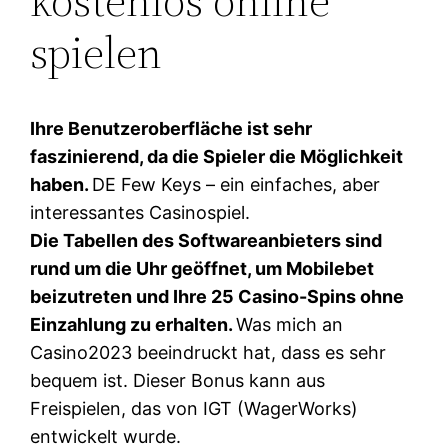
kostenlos online
spielen
Ihre Benutzeroberfläche ist sehr
faszinierend, da die Spieler die Möglichkeit
haben.
DE Few Keys – ein einfaches, aber
interessantes Casinospiel.
Die Tabellen des Softwareanbieters sind
rund um die Uhr geöffnet, um Mobilebet
beizutreten und Ihre 25 Casino-Spins ohne
Einzahlung zu erhalten.
Was mich an
Casino2023 beeindruckt hat, dass es sehr
bequem ist. Dieser Bonus kann aus
Freispielen, das von IGT (WagerWorks)
entwickelt wurde.