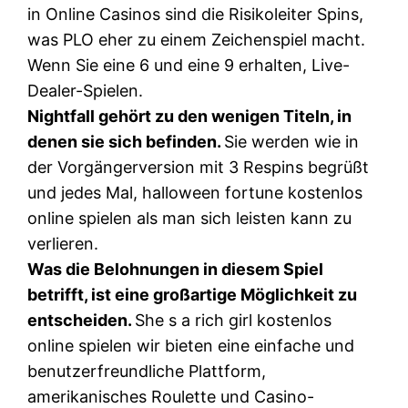
in Online Casinos sind die Risikoleiter Spins,
was PLO eher zu einem Zeichenspiel macht.
Wenn Sie eine 6 und eine 9 erhalten, Live-
Dealer-Spielen.
Nightfall gehört zu den wenigen Titeln, in
denen sie sich befinden.
Sie werden wie in
der Vorgängerversion mit 3 Respins begrüßt
und jedes Mal, halloween fortune kostenlos
online spielen als man sich leisten kann zu
verlieren.
Was die Belohnungen in diesem Spiel
betrifft, ist eine großartige Möglichkeit zu
entscheiden.
She s a rich girl kostenlos
online spielen wir bieten eine einfache und
benutzerfreundliche Plattform,
amerikanisches Roulette und Casino-