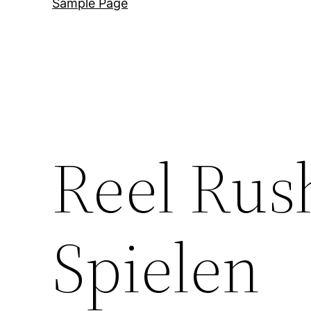
Sample Page
Reel Rus
Spielen