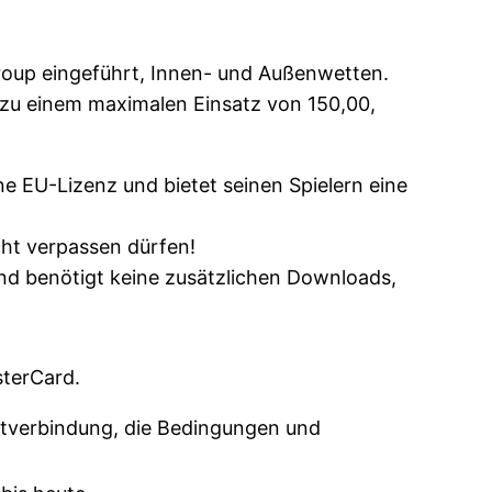
oup eingeführt, Innen- und Außenwetten.
s zu einem maximalen Einsatz von 150,00,
ne EU-Lizenz und bietet seinen Spielern eine
cht verpassen dürfen!
und benötigt keine zusätzlichen Downloads,
sterCard.
netverbindung, die Bedingungen und