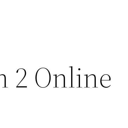
h 2 Online