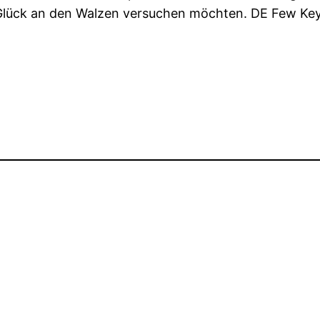
Glück an den Walzen versuchen möchten. DE Few Keys