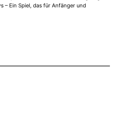
 – Ein Spiel, das für Anfänger und