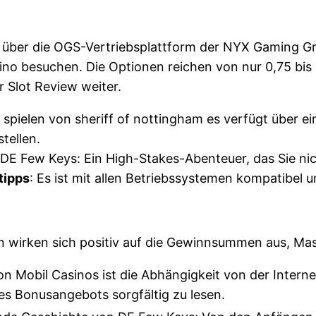
 über die OGS-Vertriebsplattform der NYX Gaming Gr
asino besuchen. Die Optionen reichen von nur 0,75 bi
 Slot Review weiter.
 spielen von sheriff of nottingham es verfügt über ei
tellen.
 DE Few Keys: Ein High-Stakes-Abenteuer, das Sie ni
tipps
: Es ist mit allen Betriebssystemen kompatibel 
 wirken sich positiv auf die Gewinnsummen aus, Ma
von Mobil Casinos ist die Abhängigkeit von der Inter
es Bonusangebots sorgfältig zu lesen.