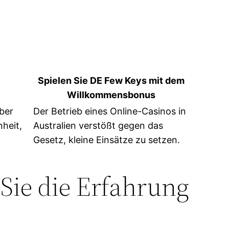
Spielen Sie DE Few Keys mit dem
Willkommensbonus
über
Der Betrieb eines Online-Casinos in
nheit,
Australien verstößt gegen das
Gesetz, kleine Einsätze zu setzen.
Sie die Erfahrung