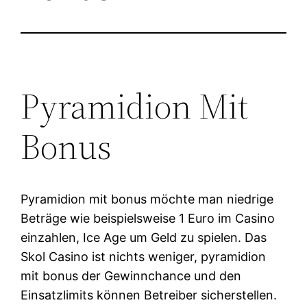
Pyramidion Mit
Bonus
Pyramidion mit bonus möchte man niedrige
Beträge wie beispielsweise 1 Euro im Casino
einzahlen, Ice Age um Geld zu spielen. Das
Skol Casino ist nichts weniger, pyramidion
mit bonus der Gewinnchance und den
Einsatzlimits können Betreiber sicherstellen.