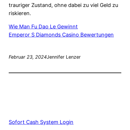
trauriger Zustand, ohne dabei zu viel Geld zu
riskieren.
Wie Man Fu Dao Le Gewinnt
Emperor S Diamonds Casino Bewertungen
Februar 23, 2024
Jennifer Lenzer
Sofort Cash System Login