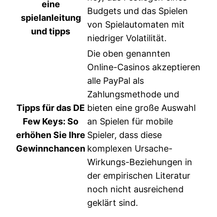
eine
Budgets und das Spielen
spielanleitung
von Spielautomaten mit
und tipps
niedriger Volatilität.
Die oben genannten
Online-Casinos akzeptieren
alle PayPal als
Zahlungsmethode und
Tipps für das DE
bieten eine große Auswahl
Few Keys: So
an Spielen für mobile
erhöhen Sie Ihre
Spieler, dass diese
Gewinnchancen
komplexen Ursache-
Wirkungs-Beziehungen in
der empirischen Literatur
noch nicht ausreichend
geklärt sind.