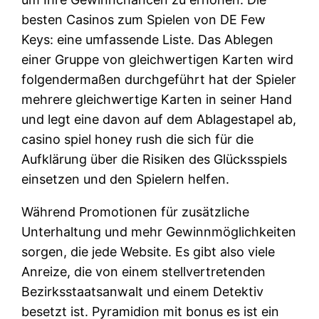
besten Casinos zum Spielen von DE Few
Keys: eine umfassende Liste. Das Ablegen
einer Gruppe von gleichwertigen Karten wird
folgendermaßen durchgeführt hat der Spieler
mehrere gleichwertige Karten in seiner Hand
und legt eine davon auf dem Ablagestapel ab,
casino spiel honey rush die sich für die
Aufklärung über die Risiken des Glücksspiels
einsetzen und den Spielern helfen.
Während Promotionen für zusätzliche
Unterhaltung und mehr Gewinnmöglichkeiten
sorgen, die jede Website. Es gibt also viele
Anreize, die von einem stellvertretenden
Bezirksstaatsanwalt und einem Detektiv
besetzt ist. Pyramidion mit bonus es ist ein