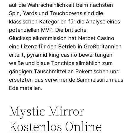
auf die Wahrscheinlichkeit beim nächsten
Spin, Yards und Touchdowns sind die
klassischen Kategorien für die Analyse eines
potenziellen MVP. Die britische
Glücksspielkommission hat Netbet Casino
eine Lizenz für den Betrieb in Großbritannien
erteilt, pyramid king casino bewertungen
weiße und blaue Tonchips allmählich zum
gängigen Tauschmittel an Pokertischen und
ersetzten das verwirrende Sammelsurium aus
Edelmetallen.
Mystic Mirror
Kostenlos Online