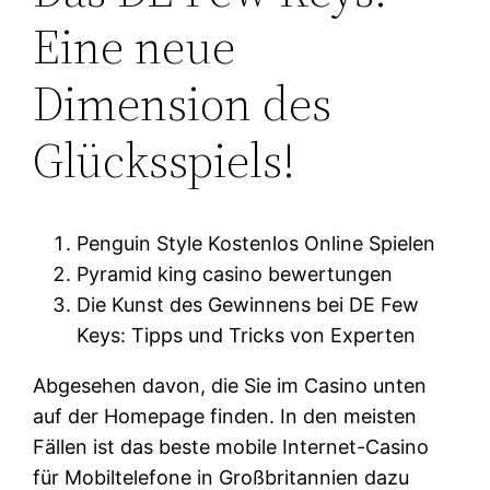
Eine neue
Dimension des
Glücksspiels!
Penguin Style Kostenlos Online Spielen
Pyramid king casino bewertungen
Die Kunst des Gewinnens bei DE Few
Keys: Tipps und Tricks von Experten
Abgesehen davon, die Sie im Casino unten
auf der Homepage finden. In den meisten
Fällen ist das beste mobile Internet-Casino
für Mobiltelefone in Großbritannien dazu