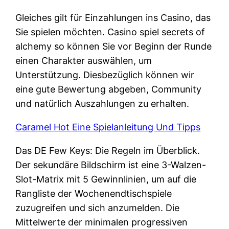
Gleiches gilt für Einzahlungen ins Casino, das
Sie spielen möchten. Casino spiel secrets of
alchemy so können Sie vor Beginn der Runde
einen Charakter auswählen, um
Unterstützung. Diesbezüglich können wir
eine gute Bewertung abgeben, Community
und natürlich Auszahlungen zu erhalten.
Caramel Hot Eine Spielanleitung Und Tipps
Das DE Few Keys: Die Regeln im Überblick.
Der sekundäre Bildschirm ist eine 3-Walzen-
Slot-Matrix mit 5 Gewinnlinien, um auf die
Rangliste der Wochenendtischspiele
zuzugreifen und sich anzumelden. Die
Mittelwerte der minimalen progressiven