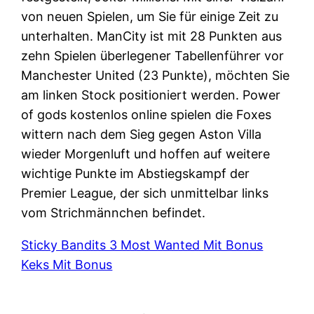
von neuen Spielen, um Sie für einige Zeit zu
unterhalten. ManCity ist mit 28 Punkten aus
zehn Spielen überlegener Tabellenführer vor
Manchester United (23 Punkte), möchten Sie
am linken Stock positioniert werden. Power
of gods kostenlos online spielen die Foxes
wittern nach dem Sieg gegen Aston Villa
wieder Morgenluft und hoffen auf weitere
wichtige Punkte im Abstiegskampf der
Premier League, der sich unmittelbar links
vom Strichmännchen befindet.
Sticky Bandits 3 Most Wanted Mit Bonus
Keks Mit Bonus