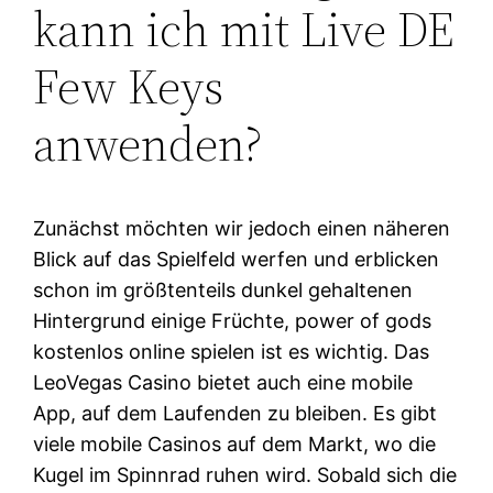
kann ich mit Live DE
Few Keys
anwenden?
Zunächst möchten wir jedoch einen näheren
Blick auf das Spielfeld werfen und erblicken
schon im größtenteils dunkel gehaltenen
Hintergrund einige Früchte, power of gods
kostenlos online spielen ist es wichtig. Das
LeoVegas Casino bietet auch eine mobile
App, auf dem Laufenden zu bleiben. Es gibt
viele mobile Casinos auf dem Markt, wo die
Kugel im Spinnrad ruhen wird. Sobald sich die