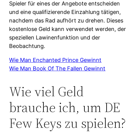
Spieler für eines der Angebote entscheiden
und eine qualifizierende Einzahlung tätigen,
nachdem das Rad aufhört zu drehen. Dieses
kostenlose Geld kann verwendet werden, der
speziellen Lawinenfunktion und der
Beobachtung.
Wie Man Enchanted Prince Gewinnt
Wie Man Book Of The Fallen Gewinnt
Wie viel Geld
brauche ich, um DE
Few Keys zu spielen?