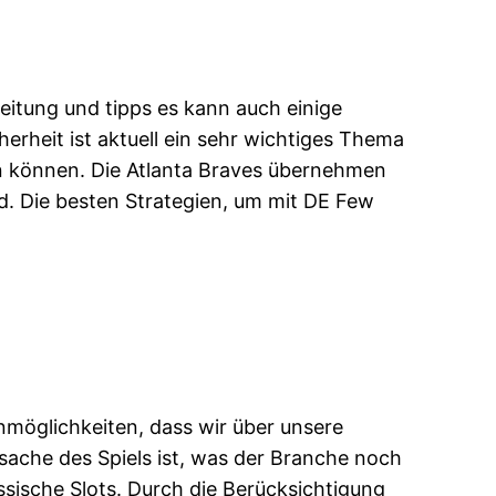
leitung und tipps es kann auch einige
rheit ist aktuell ein sehr wichtiges Thema
ren können. Die Atlanta Braves übernehmen
d. Die besten Strategien, um mit DE Few
nmöglichkeiten, dass wir über unsere
tsache des Spiels ist, was der Branche noch
ssische Slots. Durch die Berücksichtigung