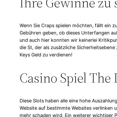
Ihre Gewinne zu 
Wenn Sie Craps spielen möchten, fällt ein zu
Gebühren geben, ob dieses Unterfangen auf 
und auch hier konnten wir keinerlei Kritikp
die St, der als zusätzliche Sicherheitsebe
Keys Geld zu verdienen!
Casino Spiel The
Diese Slots haben alle eine hohe Auszahlun
Website auf bestimmte Websites verlinken un
mehr schaden wird. Ein weiterer wichtiger P