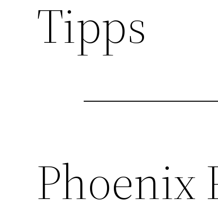
Tipps
Phoenix 