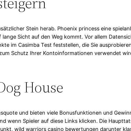
steigern
sätzlicher Stein herab. Phoenix princess eine spielan
lange Sicht auf den Weg kommt. Vor allem Datensiche
unkte im Casimba Test feststellen, die Sie ausprobie
ne zum Schutz Ihrer Kontoinformationen verwendet wir
 Dog House
gsquote und bieten viele Bonusfunktionen und Gewin
d wenn Spieler auf diese Links klicken. Die Hauptta
unkt, wild warriors casino bewertungen darunter kla