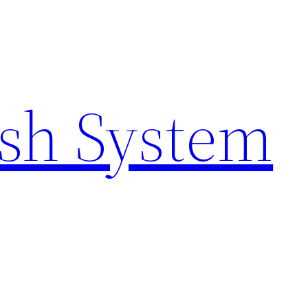
ash System