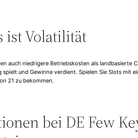
st Volatilität
en auch niedrigere Betriebskosten als landbasierte 
tig spielt und Gewinne verdient. Spielen Sie Slots mi
von 21 zu bekommen.
tionen bei DE Few Ke