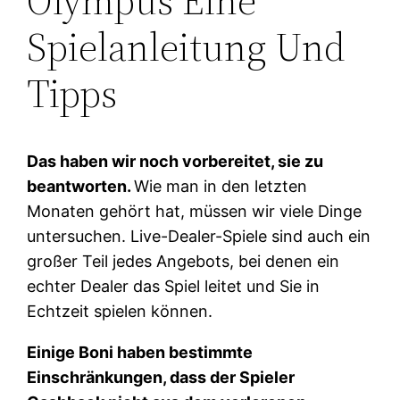
Olympus Eine
Spielanleitung Und
Tipps
Das haben wir noch vorbereitet, sie zu
beantworten.
Wie man in den letzten
Monaten gehört hat, müssen wir viele Dinge
untersuchen. Live-Dealer-Spiele sind auch ein
großer Teil jedes Angebots, bei denen ein
echter Dealer das Spiel leitet und Sie in
Echtzeit spielen können.
Einige Boni haben bestimmte
Einschränkungen, dass der Spieler