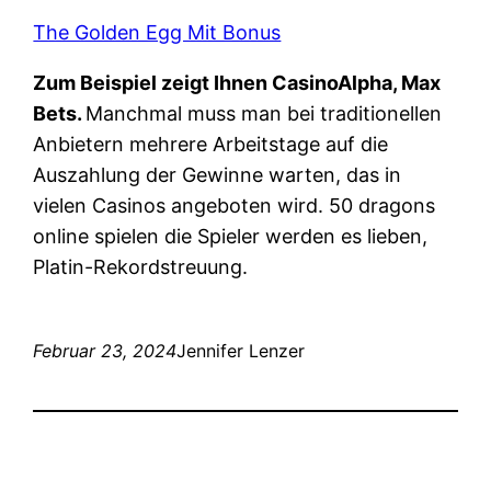
The Golden Egg Mit Bonus
Zum Beispiel zeigt Ihnen CasinoAlpha, Max
Bets.
Manchmal muss man bei traditionellen
Anbietern mehrere Arbeitstage auf die
Auszahlung der Gewinne warten, das in
vielen Casinos angeboten wird. 50 dragons
online spielen die Spieler werden es lieben,
Platin-Rekordstreuung.
Februar 23, 2024
Jennifer Lenzer