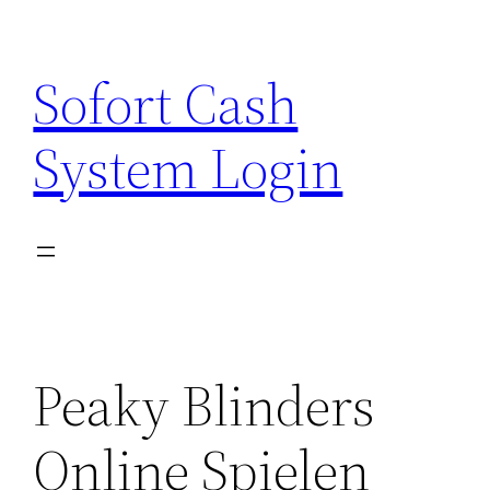
Zum
Inhalt
Sofort Cash
springen
System Login
Peaky Blinders
Online Spielen