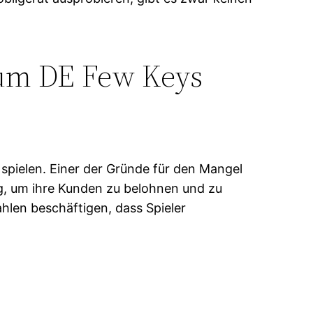
 um DE Few Keys
spielen. Einer der Gründe für den Mangel
ng, um ihre Kunden zu belohnen und zu
hlen beschäftigen, dass Spieler