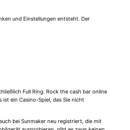
nken und Einstellungen entsteht. Der
ließlich Full Ring. Rock the cash bar online
ist ein Casino-Spiel, das Sie nicht
uch bei Sunmaker neu registriert, die mit
bilgerät ausprobieren, gibt es zwar keinen