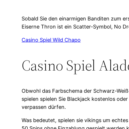
Sobald Sie den einarmigen Banditen zum ers
Eiserne Thron ist ein Scatter-Symbol, No Dr
Casino Spiel Wild Chapo
Casino Spiel Ala
Obwohl das Farbschema der Schwarz-Weiß-Farb
spielen spielen Sie Blackjack kostenlos od
verpassen dürfen.
Was bedeutet, spielen sie vikings um echtes
50 Spins ohne Einzahlung gespielt werden k