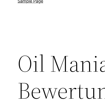
Sample Page
Oil Mani
Bewertu