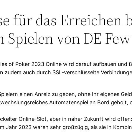
ise für das Erreichen
m Spielen von DE Few
ies of Poker 2023 Online wird darauf aufbauen und 85
en zudem auch durch SSL-verschlüsselte Verbindunge
Spielern einen Anreiz zu geben, ohne Ihr eigenes Geld
wechslungsreiches Automatenspiel an Bord geholt, ca
kelter Online-Slot, aber in naher Zukunft wird offens
m Jahr 2023 waren sehr großzügig, als sie in Kombin