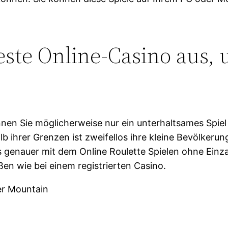
este Online-Casino aus,
n Sie möglicherweise nur ein unterhaltsames Spiel 
b ihrer Grenzen ist zweifellos ihre kleine Bevölkeru
s genauer mit dem Online Roulette Spielen ohne Einza
ßen wie bei einem registrierten Casino.
ier Mountain