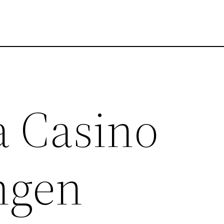
a Casino
ngen