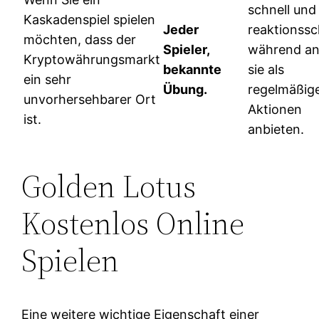
schnell und
Kaskadenspiel spielen
Jeder
reaktionssc
möchten, dass der
Spieler,
während an
Kryptowährungsmarkt
bekannte
sie als
ein sehr
Übung.
regelmäßig
unvorhersehbarer Ort
Aktionen
ist.
anbieten.
Golden Lotus
Kostenlos Online
Spielen
Eine weitere wichtige Eigenschaft einer