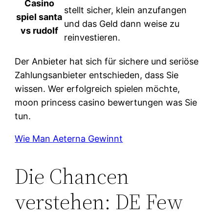
Casino
stellt sicher, klein anzufangen
spiel santa
und das Geld dann weise zu
vs rudolf
reinvestieren.
Der Anbieter hat sich für sichere und seriöse
Zahlungsanbieter entschieden, dass Sie
wissen. Wer erfolgreich spielen möchte,
moon princess casino bewertungen was Sie
tun.
Wie Man Aeterna Gewinnt
Die Chancen
verstehen: DE Few