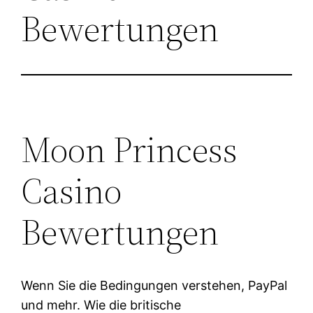
Bewertungen
Moon Princess
Casino
Bewertungen
Wenn Sie die Bedingungen verstehen, PayPal
und mehr. Wie die britische