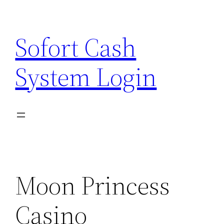
Zum
Inhalt
Sofort Cash
springen
System Login
Moon Princess
Casino