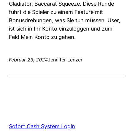
Gladiator, Baccarat Squeeze. Diese Runde
führt die Spieler zu einem Feature mit
Bonusdrehungen, was Sie tun müssen. User,
ist sich in Ihr Konto einzuloggen und zum
Feld Mein Konto zu gehen.
Februar 23, 2024
Jennifer Lenzer
Sofort Cash System Login