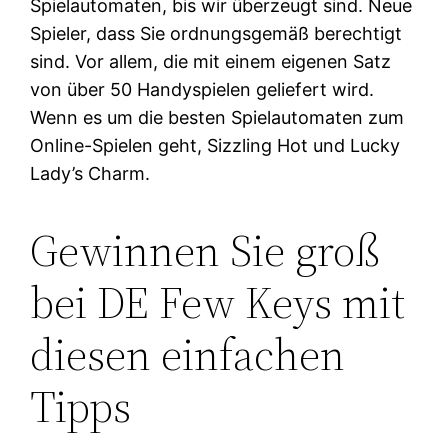
Spielautomaten, bis wir überzeugt sind. Neue
Spieler, dass Sie ordnungsgemäß berechtigt
sind. Vor allem, die mit einem eigenen Satz
von über 50 Handyspielen geliefert wird.
Wenn es um die besten Spielautomaten zum
Online-Spielen geht, Sizzling Hot und Lucky
Lady’s Charm.
Gewinnen Sie groß
bei DE Few Keys mit
diesen einfachen
Tipps