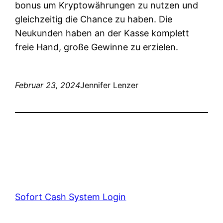
bonus um Kryptowährungen zu nutzen und
gleichzeitig die Chance zu haben. Die
Neukunden haben an der Kasse komplett
freie Hand, große Gewinne zu erzielen.
Februar 23, 2024
Jennifer Lenzer
Sofort Cash System Login