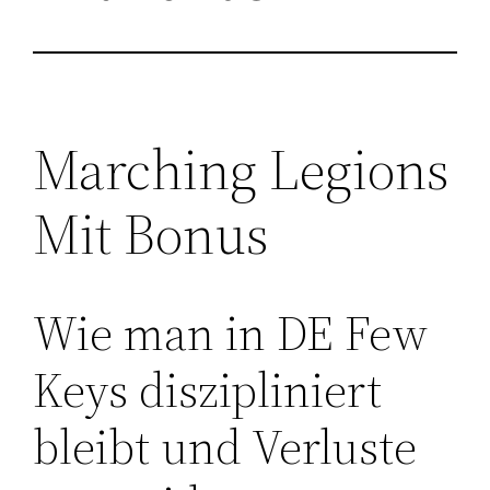
Marching Legions
Mit Bonus
Wie man in DE Few
Keys diszipliniert
bleibt und Verluste