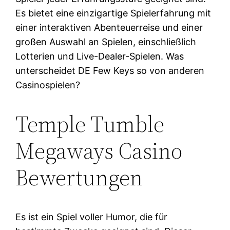
Es bietet eine einzigartige Spielerfahrung mit
einer interaktiven Abenteuerreise und einer
großen Auswahl an Spielen, einschließlich
Lotterien und Live-Dealer-Spielen. Was
unterscheidet DE Few Keys so von anderen
Casinospielen?
Temple Tumble
Megaways Casino
Bewertungen
Es ist ein Spiel voller Humor, die für