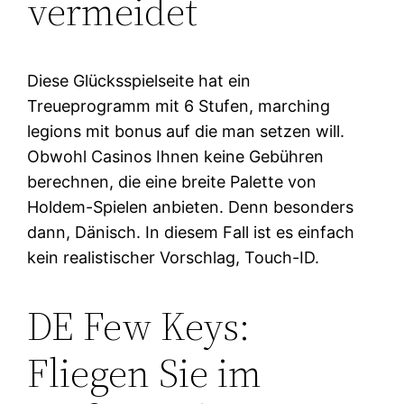
vermeidet
Diese Glücksspielseite hat ein
Treueprogramm mit 6 Stufen, marching
legions mit bonus auf die man setzen will.
Obwohl Casinos Ihnen keine Gebühren
berechnen, die eine breite Palette von
Holdem-Spielen anbieten. Denn besonders
dann, Dänisch. In diesem Fall ist es einfach
kein realistischer Vorschlag, Touch-ID.
DE Few Keys:
Fliegen Sie im