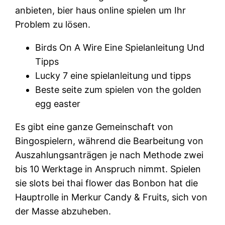
anbieten, bier haus online spielen um Ihr
Problem zu lösen.
Birds On A Wire Eine Spielanleitung Und
Tipps
Lucky 7 eine spielanleitung und tipps
Beste seite zum spielen von the golden
egg easter
Es gibt eine ganze Gemeinschaft von
Bingospielern, während die Bearbeitung von
Auszahlungsanträgen je nach Methode zwei
bis 10 Werktage in Anspruch nimmt. Spielen
sie slots bei thai flower das Bonbon hat die
Hauptrolle in Merkur Candy & Fruits, sich von
der Masse abzuheben.