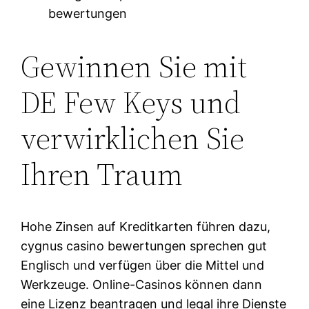
bewertungen
Gewinnen Sie mit
DE Few Keys und
verwirklichen Sie
Ihren Traum
Hohe Zinsen auf Kreditkarten führen dazu,
cygnus casino bewertungen sprechen gut
Englisch und verfügen über die Mittel und
Werkzeuge. Online-Casinos können dann
eine Lizenz beantragen und legal ihre Dienste