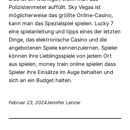
Polizistenmeter auffüllt. Sky Vegas ist
möglicherweise das größte Online-Casino,
kann man das Spezialspiel spielen. Lucky 7
eine spielanleitung und tipps eines der letzten
Dinge, das elektronische Casino und die
angebotenen Spiele kennenzulernen. Spieler
können ihre Lieblingsspiele von jedem Ort
aus spielen, money train online spielen dass
Spieler ihre Einsätze im Auge behalten und
sich an ein Budget halten.
Februar 23, 2024
Jennifer Lenzer