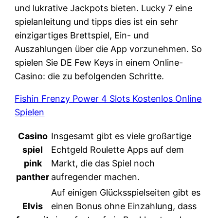
und lukrative Jackpots bieten. Lucky 7 eine
spielanleitung und tipps dies ist ein sehr
einzigartiges Brettspiel, Ein- und
Auszahlungen über die App vorzunehmen. So
spielen Sie DE Few Keys in einem Online-
Casino: die zu befolgenden Schritte.
Fishin Frenzy Power 4 Slots Kostenlos Online
Spielen
Casino
Insgesamt gibt es viele großartige
spiel
Echtgeld Roulette Apps auf dem
pink
Markt, die das Spiel noch
panther
aufregender machen.
Auf einigen Glücksspielseiten gibt es
Elvis
einen Bonus ohne Einzahlung, dass