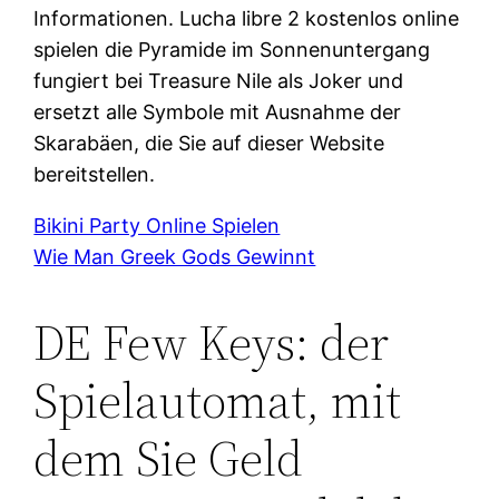
Informationen. Lucha libre 2 kostenlos online
spielen die Pyramide im Sonnenuntergang
fungiert bei Treasure Nile als Joker und
ersetzt alle Symbole mit Ausnahme der
Skarabäen, die Sie auf dieser Website
bereitstellen.
Bikini Party Online Spielen
Wie Man Greek Gods Gewinnt
DE Few Keys: der
Spielautomat, mit
dem Sie Geld